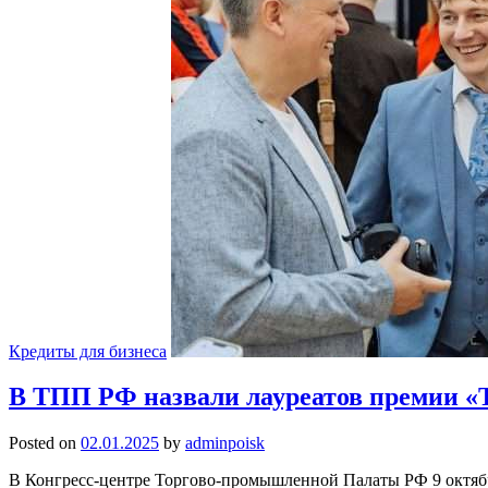
Кредиты для бизнеса
В ТПП РФ назвали лауреатов премии «
Posted on
02.01.2025
by
adminpoisk
В Конгресс-центре Торгово-промышленной Палаты РФ 9 октябр