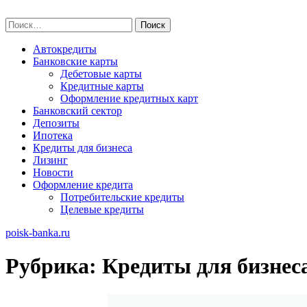
Skip
poisk-banka.ru
to
Найти:
content
Автокредиты
Банковские карты
Дебетовые карты
Кредитные карты
Оформление кредитных карт
Банковский сектор
Депозиты
Ипотека
Кредиты для бизнеса
Лизинг
Новости
Оформление кредита
Потребительские кредиты
Целевые кредиты
poisk-banka.ru
Рубрика:
Кредиты для бизнес