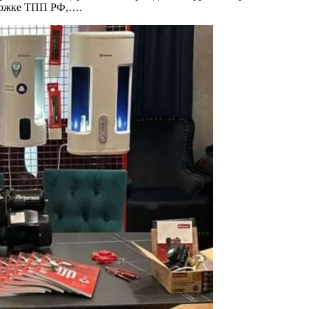
держке ТПП РФ,….