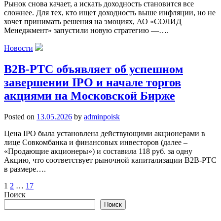
Рынок снова качает, а искать доходность становится все
сложнее. Для тех, кто ищет доходность выше инфляции, но не
хочет принимать решения на эмоциях, АО «СОЛИД
Менеджмент» запустили новую стратегию —….
Новости
B2B-РТС объявляет об успешном
завершении IPO и начале торгов
акциями на Московской Бирже
Posted on
13.05.2026
by
adminpoisk
Цена IPO была установлена действующими акционерами в
лице Совкомбанка и финансовых инвесторов (далее –
«Продающие акционеры») и составила 118 руб. за одну
Акцию, что соответствует рыночной капитализации B2B-РТС
в размере….
Пагинация
1
2
…
17
Поиск
записей
Поиск