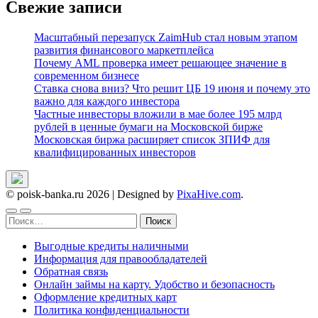
Свежие записи
Масштабный перезапуск ZaimHub стал новым этапом
развития финансового маркетплейса
Почему AML проверка имеет решающее значение в
современном бизнесе
Ставка снова вниз? Что решит ЦБ 19 июня и почему это
важно для каждого инвестора
Частные инвесторы вложили в мае более 195 млрд
рублей в ценные бумаги на Московской бирже
Московская биржа расширяет список ЗПИФ для
квалифицированных инвесторов
© poisk-banka.ru 2026
|
Designed by
PixaHive.com
.
Найти:
Выгодные кредиты наличными
Информация для правообладателей
Обратная связь
Онлайн займы на карту. Удобство и безопасность
Оформление кредитных карт
Политика конфиденциальности