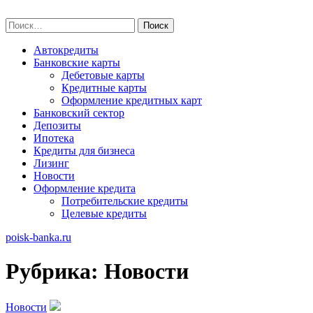
Skip
poisk-banka.ru
to
Найти:
content
Автокредиты
Банковские карты
Дебетовые карты
Кредитные карты
Оформление кредитных карт
Банковский сектор
Депозиты
Ипотека
Кредиты для бизнеса
Лизинг
Новости
Оформление кредита
Потребительские кредиты
Целевые кредиты
poisk-banka.ru
Рубрика:
Новости
Новости