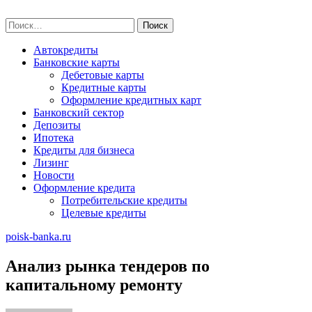
Skip
poisk-banka.ru
to
Найти:
content
Автокредиты
Банковские карты
Дебетовые карты
Кредитные карты
Оформление кредитных карт
Банковский сектор
Депозиты
Ипотека
Кредиты для бизнеса
Лизинг
Новости
Оформление кредита
Потребительские кредиты
Целевые кредиты
poisk-banka.ru
Анализ рынка тендеров по
капитальному ремонту