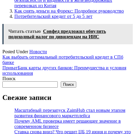
безопасности и видимости в железнодорожных
перевозках из Китая
Как снять деньги на Форекс: Подробное руководство
Потребительский кредит от 5 до 5 лет
Читать статью
Совфед предложил обнулить
подоходный налог по дивидендам на ИИС
Posted Under
Новости
Навигация
Как выбрать оптимальный потребительский кредит в СПб
банке
по
ПриватБанк карты других банков: Преимущества и условия
записям
использования
Поиск
Поиск
Свежие записи
Масштабный перезапуск ZaimHub стал новым этапом
развития финансового маркетплейса
Почему AML проверка имеет решающее значение в
современном бизнесе
Ставка снова вниз? Что решит ЦБ 19 июня и почему это