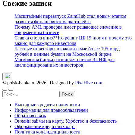
Свежие записи
Масштабный перезапуск ZaimHub стал новым этапом
развития финансового маркетплейса
Почему AML проверка имеет решающее значение в
современном бизнесе
Ставка снова вниз? Что решит ЦБ 19 июня и почему это
важно для каждого инвестора
Частные инвесторы вложили в мае более 195 млрд
рублей в ценные бумаги на Московской бирже
Московская биржа расширяет список ЗПИФ для
квалифицированных инвесторов
© poisk-banka.ru 2026
|
Designed by
PixaHive.com
.
Найти:
Выгодные кредиты наличными
Информация для правообладателей
Обратная связь
Онлайн займы на карту. Удобство и безопасность
Оформление кредитных карт
Политика конфиденциальности