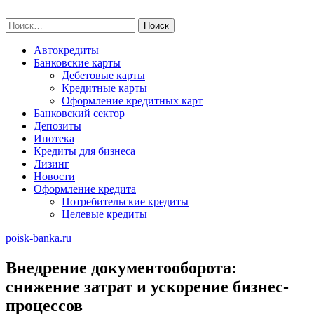
Skip
poisk-banka.ru
to
Найти:
content
Автокредиты
Банковские карты
Дебетовые карты
Кредитные карты
Оформление кредитных карт
Банковский сектор
Депозиты
Ипотека
Кредиты для бизнеса
Лизинг
Новости
Оформление кредита
Потребительские кредиты
Целевые кредиты
poisk-banka.ru
Внедрение документооборота:
снижение затрат и ускорение бизнес-
процессов