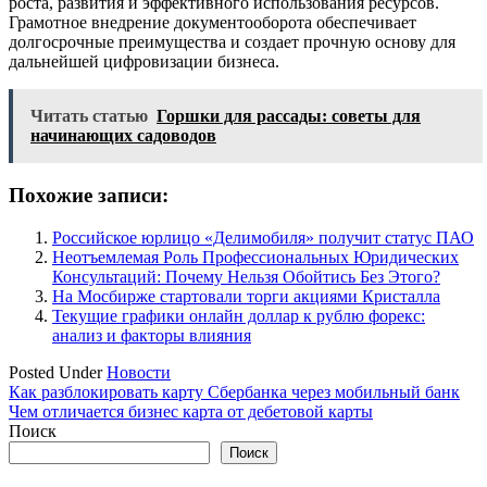
роста, развития и эффективного использования ресурсов.
Грамотное внедрение документооборота обеспечивает
долгосрочные преимущества и создает прочную основу для
дальнейшей цифровизации бизнеса.
Читать статью
Горшки для рассады: советы для
начинающих садоводов
Похожие записи:
Российское юрлицо «Делимобиля» получит статус ПАО
Неотъемлемая Роль Профессиональных Юридических
Консультаций: Почему Нельзя Обойтись Без Этого?
На Мосбирже стартовали торги акциями Кристалла
Текущие графики онлайн доллар к рублю форекс:
анализ и факторы влияния
Posted Under
Новости
Навигация
Как разблокировать карту Сбербанка через мобильный банк
Чем отличается бизнес карта от дебетовой карты
по
Поиск
записям
Поиск