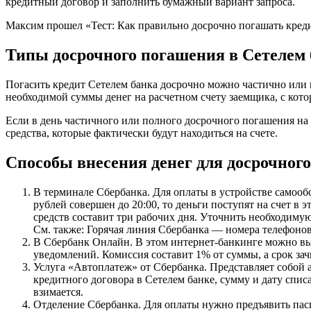
кредитный договор и заполнить бумажный вариант запроса.
Максим прошел «Тест: Как правильно досрочно погашать креди
Типы досрочного погашения в Сетелем 
Погасить кредит Сетелем банка досрочно можно частично или 
необходимой суммы денег на расчетном счету заемщика, с кот
Если в день частичного или полного досрочного погашения на с
средства, которые фактически будут находиться на счете.
Способы внесения денег для досрочног
В терминале Сбербанка. Для оплаты в устройстве самооб
рублей совершен до 20:00, то деньги поступят на счет в
средств составит три рабочих дня. Уточнить необходим
См. также: Горячая линия Сбербанка — номера телефонов
В Сбербанк Онлайн. В этом интернет-банкинге можно вы
уведомлений. Комиссия составит 1% от суммы, а срок зач
Услуга «Автоплатеж» от Сбербанка. Представляет собой 
кредитного договора в Сетелем банке, сумму и дату спи
взимается.
Отделение Сбербанка. Для оплаты нужно предъявить паспо