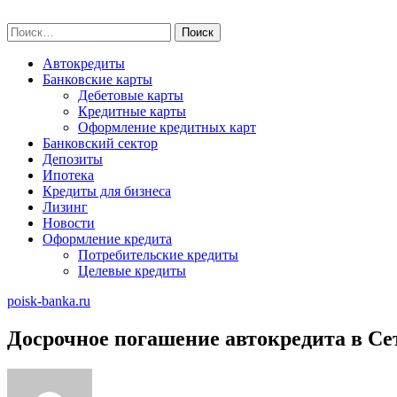
Skip
poisk-banka.ru
to
Найти:
content
Автокредиты
Банковские карты
Дебетовые карты
Кредитные карты
Оформление кредитных карт
Банковский сектор
Депозиты
Ипотека
Кредиты для бизнеса
Лизинг
Новости
Оформление кредита
Потребительские кредиты
Целевые кредиты
poisk-banka.ru
Досрочное погашение автокредита в Се