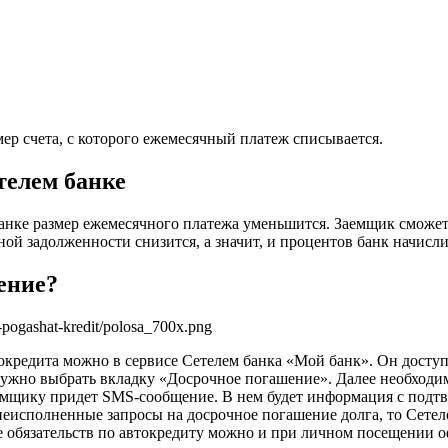
ер счета, с которого ежемесячный платеж списывается.
телем банке
нке размер ежемесячного платежа уменьшится. Заемщик сможет 
ной задолженности снизится, а значит, и процентов банк начисл
ение?
токредита можно в сервисе Сетелем банка «Мой банк». Он досту
нужно выбрать вкладку «Досрочное погашение». Далее необходи
емщику придет SMS-сообщение. В нем будет информация с подтв
 неисполненные запросы на досрочное погашение долга, то Сете
е обязательств по автокредиту можно и при личном посещении о