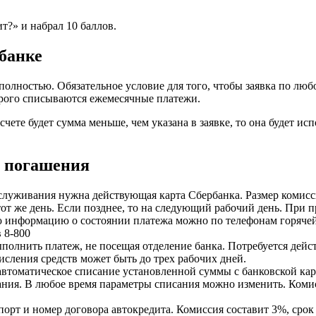
т?» и набрал 10 баллов.
банке
полностью. Обязательное условие для того, чтобы заявка по лю
орого списываются ежемесячные платежи.
чете будет сумма меньше, чем указана в заявке, то она будет ис
о погашения
служивания нужна действующая карта Сбербанка. Размер комисс
 этот же день. Если позднее, то на следующий рабочий день. При
ую информацию о состоянии платежа можно по телефонам горяче
 8-800
полнить платеж, не посещая отделение банка. Потребуется дейс
исления средств может быть до трех рабочих дней.
автоматическое списание установленной суммы с банковской ка
сания. В любое время параметры списания можно изменить. Ком
рт и номер договора автокредита. Комиссия составит 3%, срок 