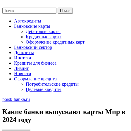
Skip
poisk-banka.ru
to
Найти:
content
Автокредиты
Банковские карты
Дебетовые карты
Кредитные карты
Оформление кредитных карт
Банковский сектор
Депозиты
Ипотека
Кредиты для бизнеса
Лизинг
Новости
Оформление кредита
Потребительские кредиты
Целевые кредиты
poisk-banka.ru
Какие банки выпускают карты Мир в
2024 году