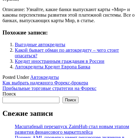
Описание: Узнайте, какие банки выпускают карты «Мир» и
каковы перспективы развития этой платежной системы. Все о
банках, выпускающих карты Мир, в статье.
Похожие записи:
Выгодные автокредиты
Какой бывает обман по автокредиту – чего стоит
опасаться?
Кредит иностранным гражданам в России
Автокредиты Кредит Европа Банка
Posted Under
Автокредиты
Навигация
Как выбрать надежного Форекс-брокера
Прибыльные торговые стратегии на Форекс
по
Поиск
записям
Поиск
Свежие записи
Масштабный перезапуск ZaimHub стал новым этапом
развития финансового маркетплейса
Почему AML проверка имеет решающее значение в