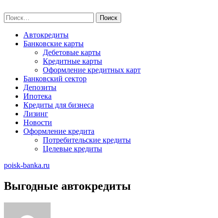
Skip
poisk-banka.ru
to
Найти:
content
Автокредиты
Банковские карты
Дебетовые карты
Кредитные карты
Оформление кредитных карт
Банковский сектор
Депозиты
Ипотека
Кредиты для бизнеса
Лизинг
Новости
Оформление кредита
Потребительские кредиты
Целевые кредиты
poisk-banka.ru
Выгодные автокредиты