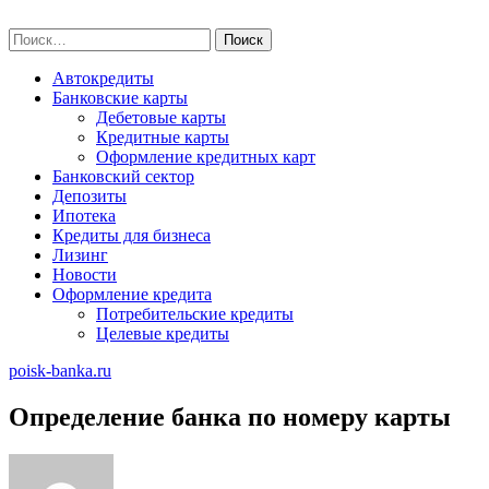
Skip
poisk-banka.ru
to
Найти:
content
Автокредиты
Банковские карты
Дебетовые карты
Кредитные карты
Оформление кредитных карт
Банковский сектор
Депозиты
Ипотека
Кредиты для бизнеса
Лизинг
Новости
Оформление кредита
Потребительские кредиты
Целевые кредиты
poisk-banka.ru
Определение банка по номеру карты