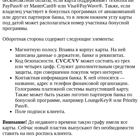
бесконтактной оплаты, если карта поддерживает технологии
PayPass® от MasterCard® или Visa®PayWave®. Также, если
владелец участвует в бонусных программах от авиакомпаний
или других партнеров банка, то в левом нижнем углу карты
под датой может располагаться номер участника бонусной
программы.
Оборотная сторона содержит следующие элементы:
Магнитную полосу. Впаяна в корпус карты. На ней
записаны данные о держателе, банке и реквизитах.
Код безопасности.
CVC/CVV
может состоять из трех
или четырех цифр. Служит дополнительным средством
защиты, при совершении покупок через интернет.
Контактная информация банка. К ней относятся —
название, адрес и телефон финансовой организации.
Голограмма платежной системы выпустившей карту.
Также может быть указан логотип партнеров банка по
бонусной программе, например LoungeKey® или Priority
Pass®.
Поле подписи клиента.
Внимание!
До недавнего времени такую графу имели все
карты. Сейчас новый пластик выпускают без необходимости
ставить на них роспись клиента.