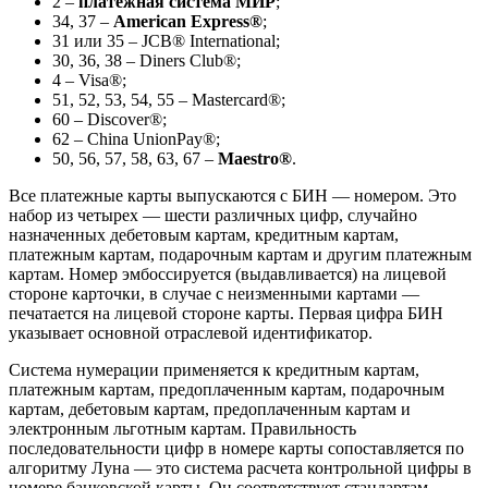
2 –
платежная система МИР
;
34, 37 –
American Express®
;
31 или 35 – JCB® International;
30, 36, 38 – Diners Club®;
4 – Visa®;
51, 52, 53, 54, 55 – Mastercard®;
60 – Discover®;
62 – China UnionPay®;
50, 56, 57, 58, 63, 67 –
Maestro®
.
Все платежные карты выпускаются с БИН — номером. Это
набор из четырех — шести различных цифр, случайно
назначенных дебетовым картам, кредитным картам,
платежным картам, подарочным картам и другим платежным
картам. Номер эмбоссируется (выдавливается) на лицевой
стороне карточки, в случае с неизменными картами —
печатается на лицевой стороне карты. Первая цифра БИН
указывает основной отраслевой идентификатор.
Система нумерации применяется к кредитным картам,
платежным картам, предоплаченным картам, подарочным
картам, дебетовым картам, предоплаченным картам и
электронным льготным картам. Правильность
последовательности цифр в номере карты сопоставляется по
алгоритму Луна — это система расчета контрольной цифры в
номере банковской карты. Он соответствует стандартам