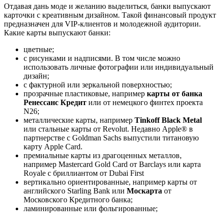
Отдавая дань моде и желанию выделиться, банки выпускают
карточки с креативным дизайном. Такой финансовый продукт
предназначен для VIP-клиентов и молодежной аудитории.
Какие карты выпускают банки:
цветные;
с рисунками и надписями. В том числе можно
использовать личные фотографии или индивидуальный
дизайн;
с фактурной или зеркальной поверхностью;
прозрачные пластиковые, например
карты от банка
Ренессанс Кредит
или от немецкого финтех проекта
N26;
металлические карты, например
Tinkoff Black Metal
или стальные карты от Revolut. Недавно Apple® в
партнерстве с Goldman Sachs выпустили титановую
карту Apple Card.
премиальные карты из драгоценных металлов,
например Mastercard Gold Card от Barclays или карта
Royale с бриллиантом от Dubai First
вертикально ориентированные, например карты от
английского Starling Bank или
Москарта
от
Московского Кредитного банка;
ламинированные или фольгированные;