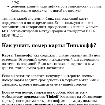
276);
дополнительный идентификатор в зависимости от типа
банковского продукта – с пятой по шестую.
Тип платежной системы и банк, выпускающий карту
определяется и по оформлению. Его используют в таких
операциях как авторизация, процессинг и клиринг. Формат
БИН регламентирован международным стандартом ИСО/
МЭК 7812-1.
Как узнать номер карты Тинькофф?
Карты Тинькофф
уже содержит полные реквизиты. На ней
размещен 16-значный номер, используемый для совершения
платежных операций. Если кто-то захочет перевести вам
деньги, этого номера будет достаточно.
Если вы захотите оплатить покупку в интернете, помимо
номера карты введите срок действия в формате мм/гг, имя и
фамилию, которые находятся на ее внешней стороне.
Если нужен номер, а карты нет с собой, обратитесь к
мобильному приложению Tinkoff
. Кликните на обозначение
карты (с последними четырьмя цифрами номера), ниже вы
увидите заголовок
«Реквизиты карты»
, нажмите на кнопку