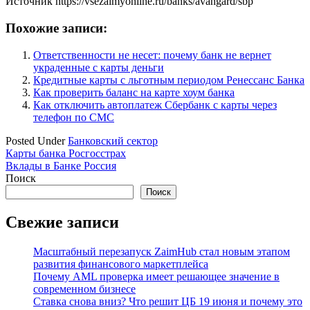
Источник
https://vsezaimyonline.ru/banks/avangard/sbp
Похожие записи:
Ответственности не несет: почему банк не вернет
украденные с карты деньги
Кредитные карты с льготным периодом Ренессанс Банка
Как проверить баланс на карте хоум банка
Как отключить автоплатеж Сбербанк с карты через
телефон по СМС
Posted Under
Банковский сектор
Навигация
Карты банка Росгосстрах
Вклады в Банке Россия
по
Поиск
записям
Поиск
Свежие записи
Масштабный перезапуск ZaimHub стал новым этапом
развития финансового маркетплейса
Почему AML проверка имеет решающее значение в
современном бизнесе
Ставка снова вниз? Что решит ЦБ 19 июня и почему это