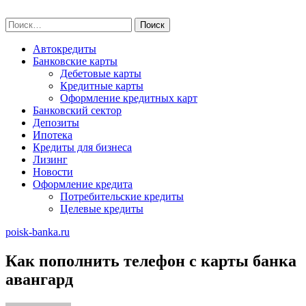
Skip
poisk-banka.ru
to
Найти:
content
Автокредиты
Банковские карты
Дебетовые карты
Кредитные карты
Оформление кредитных карт
Банковский сектор
Депозиты
Ипотека
Кредиты для бизнеса
Лизинг
Новости
Оформление кредита
Потребительские кредиты
Целевые кредиты
poisk-banka.ru
Как пополнить телефон с карты банка
авангард