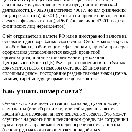
связанных с осуществлением ими предпринимательской
деятельности.), 40820 (аналогично 40817, но для физических
лиц-нерезидентов), 42301 (депозиты и прочие привлеченные
средства физических лиц), 42601 (аналогично 42301, но для
физических лиц-нерезидентов).
Счёт открывается в валюте РФ или в иностранной валюте на
основании договора банковского счета. Счета можно открыть
в любом банке, работающим с физ. лицами, причём процедура
оформления устанавливается каждой кредитной
организацией, принимая во внимание требования
Центрального Банка (ЦБ) РФ. При заполнении в платёжных
документах графы с номером счёта все 20 цифр идут
сплошным рядом, посторонние разделительные знаки (точка,
запятая, тире) между цифрами не допускаются.
Как узнать номер счета?
Очень часто возникает ситуация, когда надо узнать номер
счета карты (или сберкнижки, или счёта для погашения
кредита) для перевода на него денежных средств. Это может
случиться на работе или в пенсионном фонде, где сотрудники
бухгалтерии запрашивают его для перечисления зарплаты
(пенсии), да мало ли где он может понадобиться.