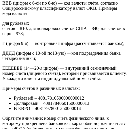
ВВВ (цифры с 6-ой по 8-ю) — код валюты счёта, согласно
Общероссийскому классификатору валют ОКВ. Примеры
кода валюты:
для рублёвых
счетов – 810, для долларовых счетов США – 840, для счетов в
евро – 978;
Г (цифра 9-я) — контрольная цифра (рассчитывается банком);
ДДДД (цифры с 10-ой по13-ую) —код подразделения банка
четырехзначный;
ЕЕЕЕЕЕЕ (14—20-я цифры) — внутренний семизначный
номер счёта (лицевого счёта), который присваивается клиенту.
У каждого клиента индивидуальный номер счёта.
Примеры счётов в различных валютах:
Рублёвый – 40817810500000000012
Долларовый – 40817840601500000013
В ЕВРО – 40817978001250000014
Обратите внимание: номер счета физического лица, к
которому прикреплена банковская карта обычно, начинается с
цифр 40817 (учёт денежных средств физических лиц, не