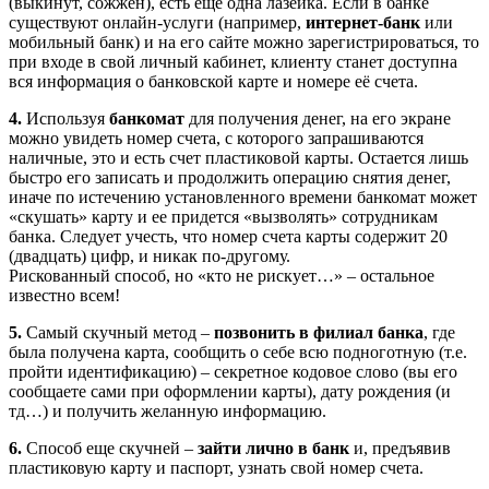
(выкинут, сожжён), есть еще одна лазейка. Если в банке
существуют онлайн-услуги (например,
интернет-банк
или
мобильный банк) и на его сайте можно зарегистрироваться, то
при входе в свой личный кабинет, клиенту станет доступна
вся информация о банковской карте и номере её счета.
4.
Используя
банкомат
для получения денег, на его экране
можно увидеть номер счета, с которого запрашиваются
наличные, это и есть счет пластиковой карты. Остается лишь
быстро его записать и продолжить операцию снятия денег,
иначе по истечению установленного времени банкомат может
«скушать» карту и ее придется «вызволять» сотрудникам
банка. Следует учесть, что номер счета карты содержит 20
(двадцать) цифр, и никак по-другому.
Рискованный способ, но «кто не рискует…» – остальное
известно всем!
5.
Самый скучный метод –
позвонить в филиал банка
, где
была получена карта, сообщить о себе всю подноготную (т.е.
пройти идентификацию) – секретное кодовое слово (вы его
сообщаете сами при оформлении карты), дату рождения (и
тд…) и получить желанную информацию.
6.
Способ еще скучней –
зайти лично в банк
и, предъявив
пластиковую карту и паспорт, узнать свой номер счета.