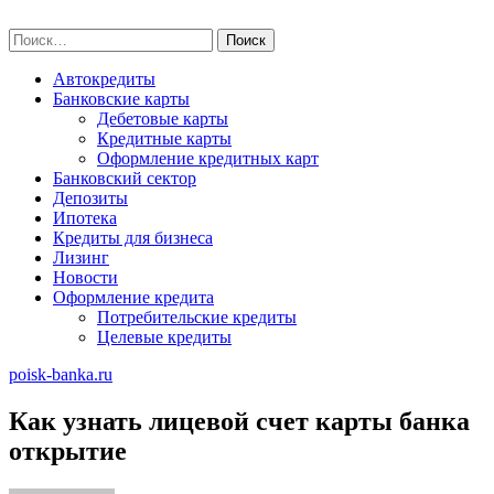
Skip
poisk-banka.ru
to
Найти:
content
Автокредиты
Банковские карты
Дебетовые карты
Кредитные карты
Оформление кредитных карт
Банковский сектор
Депозиты
Ипотека
Кредиты для бизнеса
Лизинг
Новости
Оформление кредита
Потребительские кредиты
Целевые кредиты
poisk-banka.ru
Как узнать лицевой счет карты банка
открытие