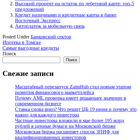
Высокий процент на остаток по дебетовой карте: топ-5
предложений
Кредит наличными и кредитные карты в банке
Восточный Экспресс
Автоплатеж за мобильную связь
Posted Under
Банковский сектор
Навигация
Ипотека в Томске
Самые выгодные кредиты
по
Поиск
записям
Поиск
Свежие записи
Масштабный перезапуск ZaimHub стал новым этапом
развития финансового маркетплейса
Почему AML проверка имеет решающее значение в
современном бизнесе
Ставка снова вниз? Что решит ЦБ 19 июня и почему это
важно для каждого инвестора
Частные инвесторы вложили в мае более 195 млрд
рублей в ценные бумаги на Московской бирже
Московская биржа расширяет список ЗПИФ для
квалифицированных инвесторов