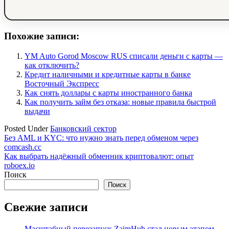
Похожие записи:
YM Auto Gorod Moscow RUS списали деньги с карты —
как отключить?
Кредит наличными и кредитные карты в банке
Восточный Экспресс
Как снять доллары с карты иностранного банка
Как получить займ без отказа: новые правила быстрой
выдачи
Posted Under
Банковский сектор
Навигация
Без AML и KYC: что нужно знать перед обменом через
comcash.cc
по
Как выбрать надёжный обменник криптовалют: опыт
записям
roboex.io
Поиск
Поиск
Свежие записи
Масштабный перезапуск ZaimHub стал новым этапом