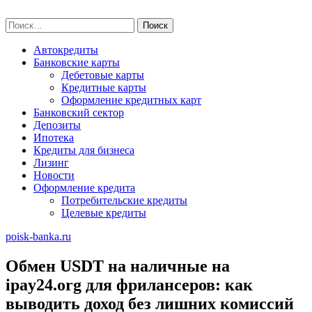
Skip
poisk-banka.ru
to
Найти:
content
Автокредиты
Банковские карты
Дебетовые карты
Кредитные карты
Оформление кредитных карт
Банковский сектор
Депозиты
Ипотека
Кредиты для бизнеса
Лизинг
Новости
Оформление кредита
Потребительские кредиты
Целевые кредиты
poisk-banka.ru
Обмен USDT на наличные на
ipay24.org для фрилансеров: как
выводить доход без лишних комиссий