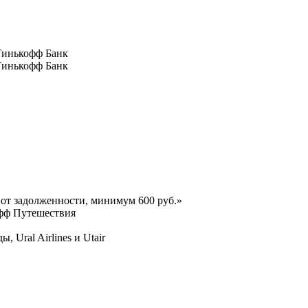
 Тинькофф Банк
 Тинькофф Банк
т задолженности, минимум 600 руб.»
офф Путешествия
 Ural Airlines и Utair