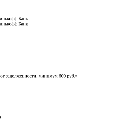
Тинькофф Банк
Тинькофф Банк
т задолженности, минимум 600 руб.»