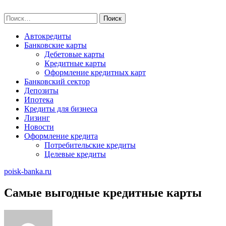
Skip
poisk-banka.ru
to
Найти:
content
Автокредиты
Банковские карты
Дебетовые карты
Кредитные карты
Оформление кредитных карт
Банковский сектор
Депозиты
Ипотека
Кредиты для бизнеса
Лизинг
Новости
Оформление кредита
Потребительские кредиты
Целевые кредиты
poisk-banka.ru
Самые выгодные кредитные карты