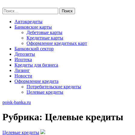
Skip
poisk-banka.ru
to
Найти:
content
Автокредиты
Банковские карты
Дебетовые карты
Кредитные карты
Оформление кредитных карт
Банковский сектор
Депозиты
Ипотека
Кредиты для бизнеса
Лизинг
Новости
Оформление кредита
Потребительские кредиты
Целевые кредиты
poisk-banka.ru
Рубрика:
Целевые кредиты
Целевые кредиты