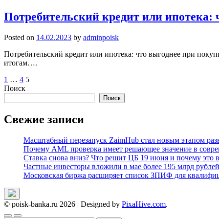
Потребительский кредит или ипотека: 
Posted on
14.02.2023
by
adminpoisk
Потребительский кредит или ипотека: что выгоднее при покупке
итогам….
Пагинация
1
…
4
5
Поиск
записей
Поиск
Свежие записи
Масштабный перезапуск ZaimHub стал новым этапом раз
Почему AML проверка имеет решающее значение в совре
Ставка снова вниз? Что решит ЦБ 19 июня и почему это 
Частные инвесторы вложили в мае более 195 млрд рубле
Московская биржа расширяет список ЗПИФ для квалифи
© poisk-banka.ru 2026
|
Designed by
PixaHive.com
.