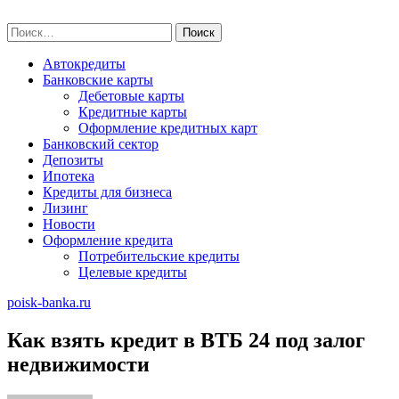
Skip
poisk-banka.ru
to
Найти:
content
Автокредиты
Банковские карты
Дебетовые карты
Кредитные карты
Оформление кредитных карт
Банковский сектор
Депозиты
Ипотека
Кредиты для бизнеса
Лизинг
Новости
Оформление кредита
Потребительские кредиты
Целевые кредиты
poisk-banka.ru
Как взять кредит в ВТБ 24 под залог
недвижимости