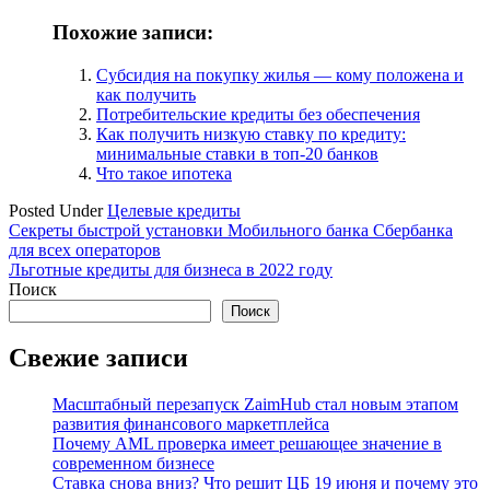
Похожие записи:
Субсидия на покупку жилья — кому положена и
как получить
Потребительские кредиты без обеспечения
Как получить низкую ставку по кредиту:
минимальные ставки в топ-20 банков
Что такое ипотека
Posted Under
Целевые кредиты
Навигация
Секреты быстрой установки Мобильного банка Сбербанка
для всех операторов
по
Льготные кредиты для бизнеса в 2022 году
записям
Поиск
Поиск
Свежие записи
Масштабный перезапуск ZaimHub стал новым этапом
развития финансового маркетплейса
Почему AML проверка имеет решающее значение в
современном бизнесе
Ставка снова вниз? Что решит ЦБ 19 июня и почему это