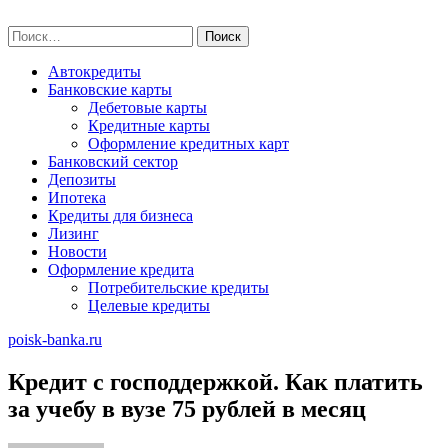
Skip
poisk-banka.ru
to
Найти:
content
Автокредиты
Банковские карты
Дебетовые карты
Кредитные карты
Оформление кредитных карт
Банковский сектор
Депозиты
Ипотека
Кредиты для бизнеса
Лизинг
Новости
Оформление кредита
Потребительские кредиты
Целевые кредиты
poisk-banka.ru
Кредит с господдержкой. Как платить
за учебу в вузе 75 рублей в месяц