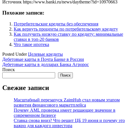
Источник
https://www.banki.ru/news/daytheme/?id=10970663
Похожие записи:
Потребительские кредиты без обеспечения
Как вернуть проценты по потребительскому кредиту
Как получить низкую ставку по кредиту: минимальные
ставки в топ-20 банков
Что такое ипотека
Posted Under
Целевые кредиты
Навигация
Дебетовые карты в Почта Банке в России
Дебетовые карты в долларах Банка Агророс
по
Поиск
записям
Поиск
Свежие записи
Масштабный перезапуск ZaimHub стал новым этапом
развития финансового маркетплейса
Почему AML проверка имеет решающее значение в
современном бизнесе
Ставка снова вниз? Что решит ЦБ 19 июня и почему это
важно для каждого инвестора