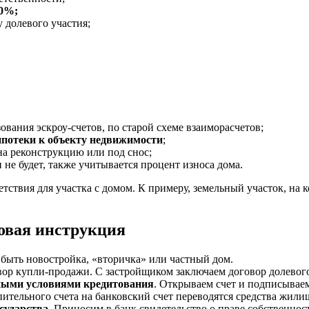
70%;
 долевого участия;
вания эскроу-счетов, по старой схеме взаиморасчетов;
ипотеки к объекту недвижимости
;
на реконструкцию или под снос;
 не будет, также учитывается процент износа дома.
тствия для участка с домом. К примеру, земельный участок, на 
овая инструкция
ыть новостройка, «вторичка» или частный дом.
ор купли-продажи. С застройщиком заключаем договор долевого
ьными условиями кредитования
. Открываем счет и подписывае
пительного счета на банковский счет переводятся средства жили
сударства.
Приносим в банк свидетельство о праве собственнос