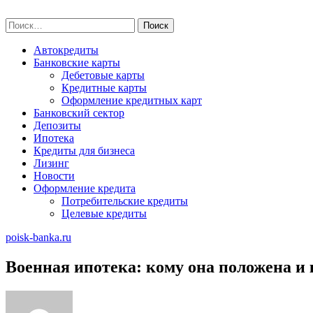
Skip
poisk-banka.ru
to
Найти:
content
Автокредиты
Банковские карты
Дебетовые карты
Кредитные карты
Оформление кредитных карт
Банковский сектор
Депозиты
Ипотека
Кредиты для бизнеса
Лизинг
Новости
Оформление кредита
Потребительские кредиты
Целевые кредиты
poisk-banka.ru
Военная ипотека: кому она положена и