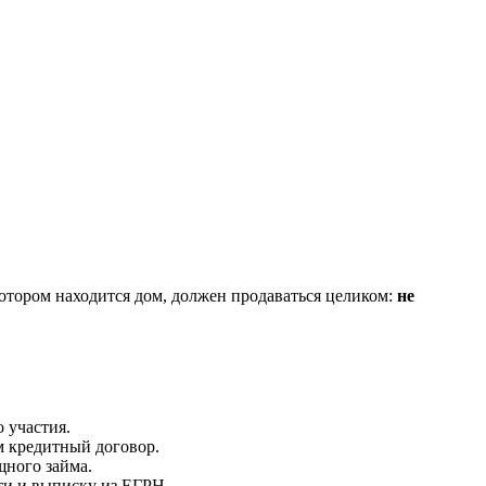
котором находится дом, должен продаваться целиком:
не
 участия.
м кредитный договор.
щного займа.
ти и выписку из ЕГРН.