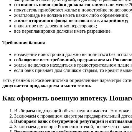
готовность новостройки должна составлять не менее 
покупатель приобретает жилье в новостройке по договору
жилплощадь не должна иметь каких-либо обременений;
жилье вторичного фонда не относится к аварийному;
в квартире нет деревянных перегородок;
все перепланировки должны иметь разрешение.
Требования банков:
возведение новостройки должно выполняться без использо
соблюдение всех требований, предъявляемых Росвоен
жилье не должно находиться в градостроительном плане 
если банк признает дом слишком старым, то кредит выдан
Есть у банков и Росвоенипотеки определенные параметры сотве
допускается продажа дома и части земли.
Как оформить военную ипотеку. Пошаг
Выбираем подходящий объект недвижимости. Это может б
Заключаем с продавцом квартиры предварительный догов
Выбираем банк с безупречной репутацией и оптимал
Заключаем договор с Росвоенипотекой, после чего с нако
Регистрируем право собственности в пользу банка и го