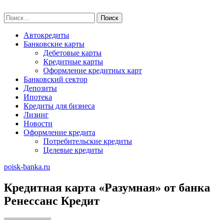
Skip
poisk-banka.ru
to
Найти:
content
Автокредиты
Банковские карты
Дебетовые карты
Кредитные карты
Оформление кредитных карт
Банковский сектор
Депозиты
Ипотека
Кредиты для бизнеса
Лизинг
Новости
Оформление кредита
Потребительские кредиты
Целевые кредиты
poisk-banka.ru
Кредитная карта «Разумная» от банка
Ренессанс Кредит