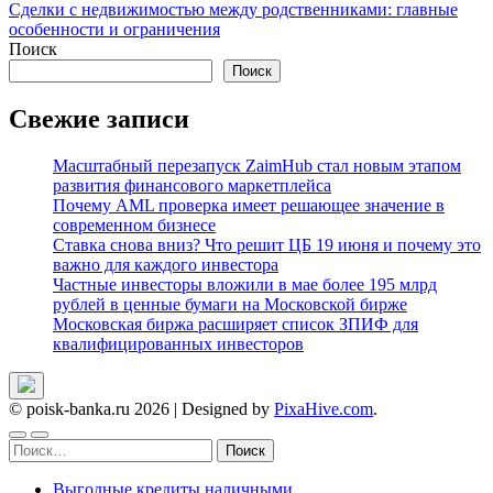
Сделки с недвижимостью между родственниками: главные
по
особенности и ограничения
записям
Поиск
Поиск
Свежие записи
Масштабный перезапуск ZaimHub стал новым этапом
развития финансового маркетплейса
Почему AML проверка имеет решающее значение в
современном бизнесе
Ставка снова вниз? Что решит ЦБ 19 июня и почему это
важно для каждого инвестора
Частные инвесторы вложили в мае более 195 млрд
рублей в ценные бумаги на Московской бирже
Московская биржа расширяет список ЗПИФ для
квалифицированных инвесторов
© poisk-banka.ru 2026
|
Designed by
PixaHive.com
.
Найти:
Выгодные кредиты наличными