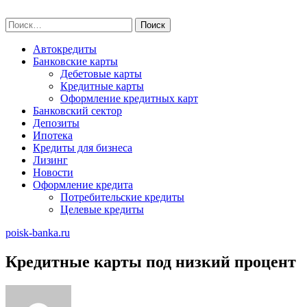
Skip
poisk-banka.ru
to
Найти:
content
Автокредиты
Банковские карты
Дебетовые карты
Кредитные карты
Оформление кредитных карт
Банковский сектор
Депозиты
Ипотека
Кредиты для бизнеса
Лизинг
Новости
Оформление кредита
Потребительские кредиты
Целевые кредиты
poisk-banka.ru
Кредитные карты под низкий процент