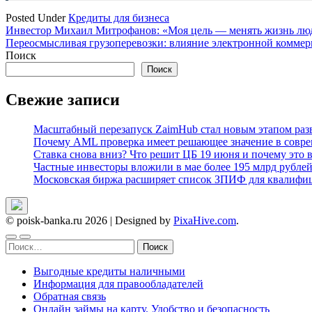
Posted Under
Кредиты для бизнеса
Навигация
Инвестор Михаил Митрофанов: «Моя цель — менять жизнь лю
Переосмысливая грузоперевозки: влияние электронной комме
по
Поиск
записям
Поиск
Свежие записи
Масштабный перезапуск ZaimHub стал новым этапом раз
Почему AML проверка имеет решающее значение в совре
Ставка снова вниз? Что решит ЦБ 19 июня и почему это 
Частные инвесторы вложили в мае более 195 млрд рубле
Московская биржа расширяет список ЗПИФ для квалифи
© poisk-banka.ru 2026
|
Designed by
PixaHive.com
.
Найти:
Выгодные кредиты наличными
Информация для правообладателей
Обратная связь
Онлайн займы на карту. Удобство и безопасность