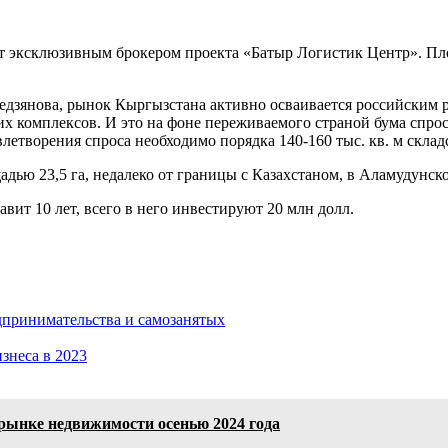
нет эксклюзивным брокером проекта «Батыр Логистик Центр». П
едзянова, рынок Кыргызстана активно осваивается российским 
х комплексов. И это на фоне переживаемого страной бума спро
етворения спроса необходимо порядка 140-160 тыс. кв. м складски
адью 23,5 га, недалеко от границы с Казахстаном, в Аламудунск
ит 10 лет, всего в него инвестируют 20 млн долл.
дпринимательства и самозанятых
изнеса в 2023
рынке недвижимости осенью 2024 года