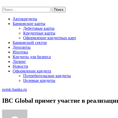
Skip
poisk-banka.ru
to
Найти:
content
Автокредиты
Банковские карты
Дебетовые карты
Кредитные карты
Оформление кредитных карт
Банковский сектор
Депозиты
Ипотека
Кредиты для бизнеса
Лизинг
Новости
Оформление кредита
Потребительские кредиты
Целевые кредиты
poisk-banka.ru
IBC Global примет участие в реализац