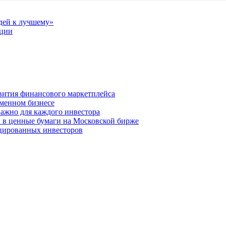
дей к лучшему»
рции
вития финансового маркетплейса
менном бизнесе
важно для каждого инвестора
й в ценные бумаги на Московской бирже
цированных инвесторов