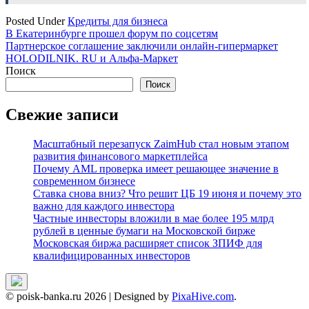
Posted Under
Кредиты для бизнеса
Навигация
В Екатеринбурге прошел форум по соцсетям
Партнерское соглашение заключили онлайн-гипермаркет
по
HOLODILNIK. RU и Альфа-Маркет
записям
Поиск
Поиск
Свежие записи
Масштабный перезапуск ZaimHub стал новым этапом
развития финансового маркетплейса
Почему AML проверка имеет решающее значение в
современном бизнесе
Ставка снова вниз? Что решит ЦБ 19 июня и почему это
важно для каждого инвестора
Частные инвесторы вложили в мае более 195 млрд
рублей в ценные бумаги на Московской бирже
Московская биржа расширяет список ЗПИФ для
квалифицированных инвесторов
© poisk-banka.ru 2026
|
Designed by
PixaHive.com
.