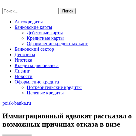
Skip
poisk-banka.ru
to
Найти:
content
Автокредиты
Банковские карты
Дебетовые карты
Кредитные карты
Оформление кредитных карт
Банковский сектор
Депозиты
Ипотека
Кредиты для бизнеса
Лизинг
Новости
Оформление кредита
Потребительские кредиты
Целевые кредиты
poisk-banka.ru
Иммиграционный адвокат рассказал о
возможных причинах отказа в визе