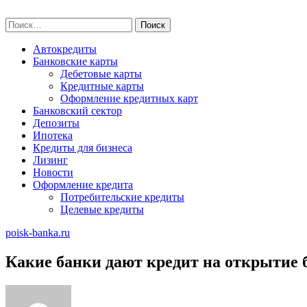
Skip
poisk-banka.ru
to
Найти:
content
Автокредиты
Банковские карты
Дебетовые карты
Кредитные карты
Оформление кредитных карт
Банковский сектор
Депозиты
Ипотека
Кредиты для бизнеса
Лизинг
Новости
Оформление кредита
Потребительские кредиты
Целевые кредиты
poisk-banka.ru
Какие банки дают кредит на открытие б