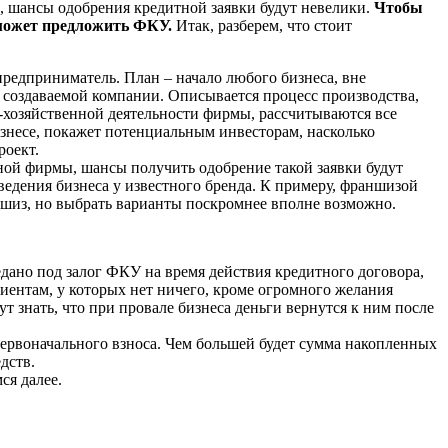
к, шансы одобрения кредитной заявки будут невелики.
Чтобы
 может предложить ФКУ.
Итак, разберем, что стоит
предприниматель. План – начало любого бизнеса, вне
я создаваемой компании. Описывается процесс производства,
-хозяйственной деятельности фирмы, рассчитываются все
знесе, покажет потенциальным инвесторам, насколько
роект.
ой фирмы, шансы получить одобрение такой заявки будут
едения бизнеса у известного бренда. К примеру, франшизой
ншиз, но выбрать варианты поскромнее вполне возможно.
едано под залог ФКУ на время действия кредитного договора,
ентам, у которых нет ничего, кроме огромного желания
т знать, что при провале бизнеса деньги вернутся к ним после
первоначального взноса. Чем большей будет сумма накопленных
дств.
ся далее.