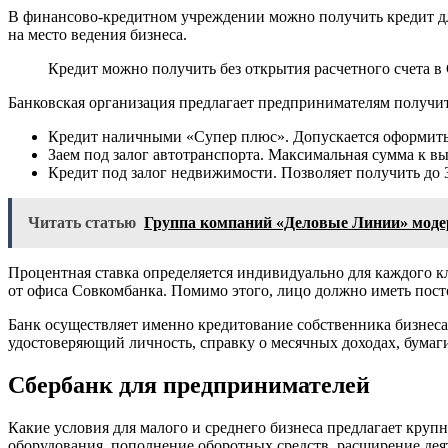
В финансово-кредитном учреждении можно получить кредит дл
на место ведения бизнеса.
Кредит можно получить без открытия расчетного счета в
Банковская организация предлагает предпринимателям получит
Кредит наличными «Супер плюс». Допускается оформить от 
Заем под залог автотранспорта. Максимальная сумма к вы
Кредит под залог недвижимости. Позволяет получить до 3
Читать статью
Группа компаний «Деловые Линии» модер
Процентная ставка определяется индивидуально для каждого кл
от офиса Совкомбанка. Помимо этого, лицо должно иметь пост
Банк осуществляет именно кредитование собственника бизнеса 
удостоверяющий личность, справку о месячных доходах, бумаги
Сбербанк для предпринимателей
Какие условия для малого и среднего бизнеса предлагает кру
оборудования, пополнение оборотных средств, расширение де