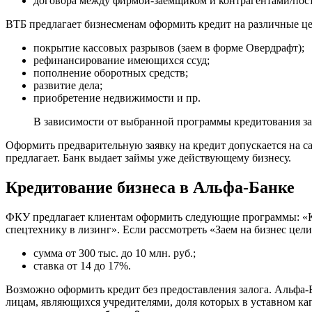
договора между фирмой-заемщиком и контрагентами/пос
ВТБ предлагает бизнесменам оформить кредит на различные це
покрытие кассовых разрывов (заем в форме Овердрафт);
рефинансирование имеющихся ссуд;
пополнение оборотных средств;
развитие дела;
приобретение недвижимости и пр.
В зависимости от выбранной программы кредитования заем
Оформить предварительную заявку на кредит допускается на с
предлагает. Банк выдает займы уже действующему бизнесу.
Кредитование бизнеса в Альфа-Банке
ФКУ предлагает клиентам оформить следующие программы: «Кр
спецтехнику в лизинг». Если рассмотреть «Заем на бизнес цели
сумма от 300 тыс. до 10 млн. руб.;
ставка от 14 до 17%.
Возможно оформить кредит без предоставления залога. Альфа-
лицам, являющихся учредителями, доля которых в уставном кап