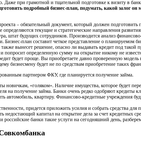
о. Даже при грамотной и тщательной подготовке к визиту в бан
дготовить подробный бизнес-план, подумать, какой залог он
проекта – обязательный документ, который должен подготовить 
те определяются текущие и стратегические направления развити
ра, штат будущих сотрудников. Производится анализ финансово
. Бизнес-план составит четкое представление о планируемом би
 также вынесет решение, опасно ли выдавать кредит под такой п
и попросит определенную сумму на открытие никому не известн
дит будет проще. Вы приобретаете давно проверенную модель в
ему бизнесмену будет не по средствам приобретение таких фра
ированным партнером ФКУ, где планируется получение займа.
ты новичкам, «голяком». Наличие имущества, которое будет пер
я на получение займа. Банки очень редко одобряют кредиты кли
ить автомобиль, квартиру. Финансово-кредитные учреждения буду
твенности, придется приложить усилия и собрать средства для 
ть недостающий капитал на открытие дела за счет кредитных сре
 российские банки такие услуги на сегодняшний день, разберем
 Совкомбанка