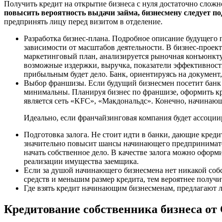
Получить кредит на открытие бизнеса с нуля достаточно сложн
повысить вероятность выдачи займа, бизнесмену следует по
предпринять лицу перед визитом в отделение.
Разработка бизнес-плана. Подробное описание будущего 
зависимости от масштабов деятельности. В бизнес-проек
маркетинговый план, анализируется рыночная конъюнкту
возможные издержки, выручка, показатели эффективности
прибыльным будет дело. Банк, ориентируясь на документ,
Выбор франшизы. Если будущий бизнесмен посетит банк 
минимальны. Планируя бизнес по франшизе, оформить кре
является сеть «KFC», «Макдональдс». Конечно, начинающ
Идеально, если франчайзинговая компания будет ассоци
Подготовка залога. Не стоит идти в банки, дающие креди
значительно повысит шансы начинающего предпринимател
начать собственное дело. В качестве залога можно оформ
реализации имущества заемщика.
Если за душой начинающего бизнесмена нет никакой собс
средств и меньшим размер кредита, тем вероятнее получи
Где взять кредит начинающим бизнесменам, предлагают ли
Кредитование собственника бизнеса от