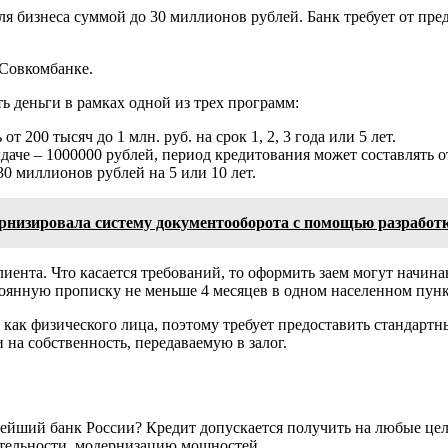
я бизнеса суммой до 30 миллионов рублей. Банк требует от пр
 Совкомбанке.
ь деньги в рамках одной из трех программ:
200 тысяч до 1 млн. руб. на срок 1, 2, 3 года или 5 лет.
даче – 1000000 рублей, период кредитования может составлять от
0 миллионов рублей на 5 или 10 лет.
низировала систему документооборота с помощью разработки
иента. Что касается требований, то оформить заем могут начин
оянную прописку не меньше 4 месяцев в одном населенном пунк
как физического лица, поэтому требует предоставить стандартн
 на собственность, передаваемую в залог.
пнейший банк России? Кредит допускается получить на любые ц
ятельности, модернизацию мощностей.