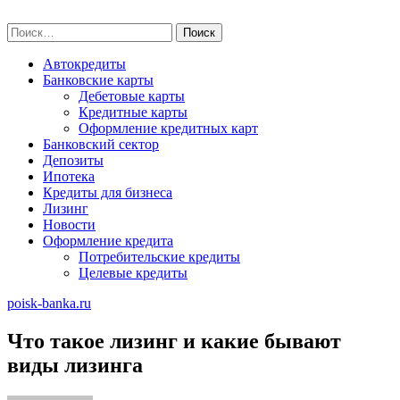
Skip
poisk-banka.ru
to
Найти:
content
Автокредиты
Банковские карты
Дебетовые карты
Кредитные карты
Оформление кредитных карт
Банковский сектор
Депозиты
Ипотека
Кредиты для бизнеса
Лизинг
Новости
Оформление кредита
Потребительские кредиты
Целевые кредиты
poisk-banka.ru
Что такое лизинг и какие бывают
виды лизинга