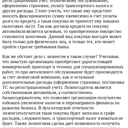
регистрационный учет, техническому обслуживанию,
оформлению страховки, уплату транспортного налога и
другие расходы. Стоит учесть, что также ему предстоит
вносить фиксированную сумму ежемесячно в счет уплаты
долга по кредиту, а такая покупка не принесет ему никаких
налоговых льгот. Так как договор кредита на покупку
автомобиля является целевым, то приобретенное имущество
становится залоговым. Данный вид покупки выгоден может
быть только для физических лиц, и только тех, кто может
пройти строгие требования банка.
Как же обстоит дело с лизингом в таком случае? Учитывая,
что зачастую организации приобретают дорогостоящий
коммерческий транспорт и технику для специализированных
работ, то при автолизинге обслуживание будет производится
за счет лизинговой компании, как и остальные
дополнительные расходы (оформление страховки, постановка
ТС на регистрационный учет). Лизингодатель является
собственником автомобиля, а соответственно,
балансодержателем, что позволяет организации-получателю
избежать увеличение налогов и перенаправить финансы на
развитие бизнеса. В бухгалтерской отчетности
лизингополучателя такая покупка будет записана в графе
расходов, следовательно, и транспортный налог взиматься не
будет. Также лизинговая сделка дает возможность получить