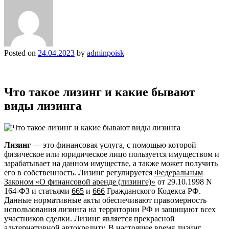
Posted on
24.04.2023
by
adminpoisk
Что такое лизинг и какие бывают
виды лизинга
Лизинг
— это финансовая услуга, с помощью которой
физическое или юридическое лицо пользуется имуществом и
зарабатывает на данном имуществе, а также может получить
его в собственность. Лизинг регулируется
Федеральным
Законом «О финансовой аренде (лизинге)»
от 29.10.1998 N
164-ФЗ и статьями
665
и
666
Гражданского Кодекса РФ.
Данные нормативные акты обеспечивают правомерность
использования лизинга на территории РФ и защищают всех
участников сделки. Лизинг является прекрасной
альтернативной автокредиту. В настоящее время лизинг