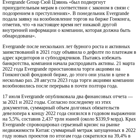
Evergrande Group Сюй Цзяинь «был подвергнут
принудительным мерам в соответствии с законом в связи с
подозрением в преступлениях». В понедельник Evergrande
подала заявку на возобновление торгов на бирже Гонконга,
отметив, что «в настоящее время нет никакой другой
внутренней информации о компании, которая должна быть
обнародована».
Evergrande после нескольких лет бурного роста и активных
заимствований в 2021 году объявила о дефолте по платежам в
адрес кредиторов и субподрядчиков. Пытаясь избежать
банкротства, компания начала распродавать активы. 21 марта
2022 года Evergrande приостановила торги акциями на
Гонконгской фондовой бирже, до этого они упали в цене в
несколько раз. 28 августа 2023 года торги акциями компании
возобновились после перерыва в почти полтора года.
17 июля Evergrande опубликовала два финансовых отчета —
за 2021 и 2022 годы. Согласно последнему из этих
документов, суммарный объем долговых обязательств
девелопера к концу 2022 года снизился в годовом выражении
на 5,5%, составив 2,437 трлн юаней (около $339,9 млрд). Крах
Evergrande спровоцировал серьезный кризис на рынке
недвижимости Китая: суммарный метраж запущенных в 2022
году новых проектов по итогам года сократился на 39,4% в