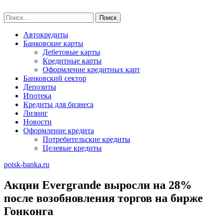
Skip
poisk-banka.ru
to
Найти:
content
Автокредиты
Банковские карты
Дебетовые карты
Кредитные карты
Оформление кредитных карт
Банковский сектор
Депозиты
Ипотека
Кредиты для бизнеса
Лизинг
Новости
Оформление кредита
Потребительские кредиты
Целевые кредиты
poisk-banka.ru
Акции Evergrande выросли на 28%
после возобновления торгов на бирже
Гонконга