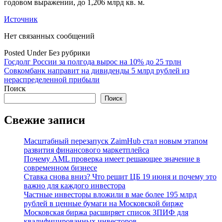
годовом выражении, до 1,206 млрд кв. м.
Источник
Нет связанных сообщений
Posted Under Без рубрики
Навигация
Госдолг России за полгода вырос на 10% до 25 трлн
Совкомбанк направит на дивиденды 5 млрд рублей из
по
нераспределенной прибыли
записям
Поиск
Поиск
Свежие записи
Масштабный перезапуск ZaimHub стал новым этапом
развития финансового маркетплейса
Почему AML проверка имеет решающее значение в
современном бизнесе
Ставка снова вниз? Что решит ЦБ 19 июня и почему это
важно для каждого инвестора
Частные инвесторы вложили в мае более 195 млрд
рублей в ценные бумаги на Московской бирже
Московская биржа расширяет список ЗПИФ для
квалифицированных инвесторов