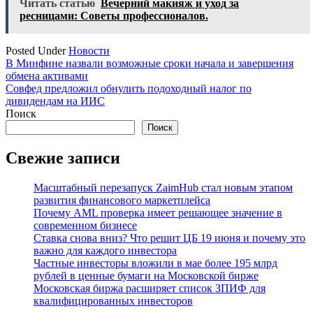
Читать статью
Вечерний макияж и уход за
ресницами: Советы профессионалов.
Posted Under
Новости
Навигация
В Минфине назвали возможные сроки начала и завершения
обмена активами
по
Совфед предложил обнулить подоходный налог по
записям
дивидендам на ИИС
Поиск
Поиск
Свежие записи
Масштабный перезапуск ZaimHub стал новым этапом
развития финансового маркетплейса
Почему AML проверка имеет решающее значение в
современном бизнесе
Ставка снова вниз? Что решит ЦБ 19 июня и почему это
важно для каждого инвестора
Частные инвесторы вложили в мае более 195 млрд
рублей в ценные бумаги на Московской бирже
Московская биржа расширяет список ЗПИФ для
квалифицированных инвесторов