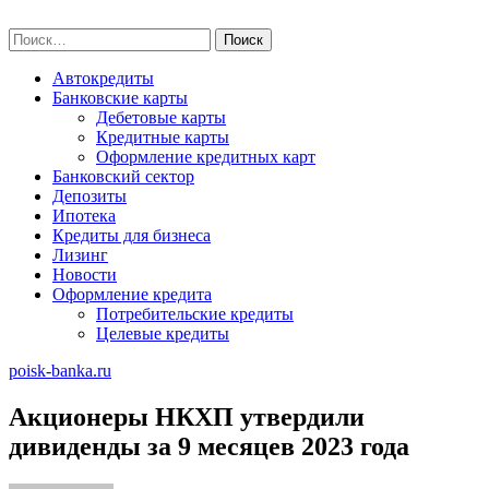
Skip
poisk-banka.ru
to
Найти:
content
Автокредиты
Банковские карты
Дебетовые карты
Кредитные карты
Оформление кредитных карт
Банковский сектор
Депозиты
Ипотека
Кредиты для бизнеса
Лизинг
Новости
Оформление кредита
Потребительские кредиты
Целевые кредиты
poisk-banka.ru
Акционеры НКХП утвердили
дивиденды за 9 месяцев 2023 года