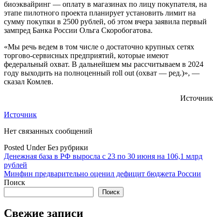
биоэквайринг — оплату в магазинах по лицу покупателя, на
этапе пилотного проекта планирует установить лимит на
сумму покупки в 2500 рублей, об этом вчера заявила первый
зампред Банка России Ольга Скоробогатова.
«Мы речь ведем в том числе о достаточно крупных сетях
торгово-сервисных предприятий, которые имеют
федеральный охват. В дальнейшем мы рассчитываем в 2024
году выходить на полноценный roll out (охват — ред.)», —
сказал Комлев.
Источник
Источник
Нет связанных сообщений
Posted Under Без рубрики
Навигация
Денежная база в РФ выросла с 23 по 30 июня на 106,1 млрд
рублей
по
Минфин предварительно оценил дефицит бюджета России
записям
Поиск
Поиск
Свежие записи