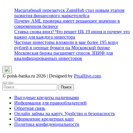
Масштабный перезапуск ZaimHub стал новым этапом
развития финансового маркетплейса
Почему AML проверка имеет решающее значение в
современном бизнесе
Ставка снова вниз? Что решит ЦБ 19 июня и почему это
важно для каждого инвестора
Частные инвесторы вложили в мае более 195 млрд
рублей в ценные бумаги на Московской бирже
Московская биржа расширяет список ЗПИФ для
квалифицированных инвесторов
© poisk-banka.ru 2026
|
Designed by
PixaHive.com
.
Найти:
Выгодные кредиты наличными
Информация для правообладателей
Обратная связь
Онлайн займы на карту. Удобство и безопасность
Оформление кредитных карт
Политика конфиденциальности