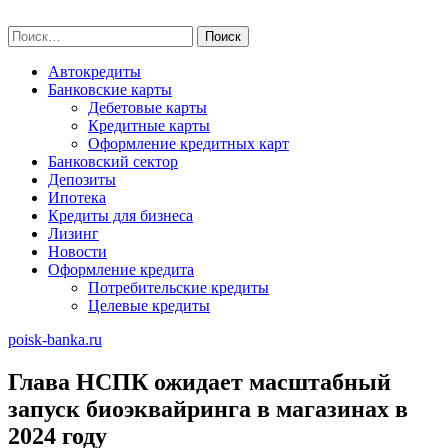
Skip
poisk-banka.ru
to
Найти:
content
Автокредиты
Банковские карты
Дебетовые карты
Кредитные карты
Оформление кредитных карт
Банковский сектор
Депозиты
Ипотека
Кредиты для бизнеса
Лизинг
Новости
Оформление кредита
Потребительские кредиты
Целевые кредиты
poisk-banka.ru
Глава НСПК ожидает масштабный
запуск биоэквайринга в магазинах в
2024 году