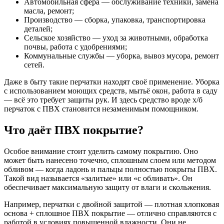
Автомобильная сфера — обслуживание техники, замена
масла, ремонт;
Производство — сборка, упаковка, транспортировка
деталей;
Сельское хозяйство — уход за животными, обработка
почвы, работа с удобрениями;
Коммунальные службы — уборка, вывоз мусора, ремонт
сетей.
Даже в быту такие перчатки находят своё применение. Уборка
с использованием моющих средств, мытьё окон, работа в саду
— всё это требует защиты рук. И здесь средство вроде х/б
перчаток с ПВХ становится незаменимым помощником.
Что даёт ПВХ покрытие?
Особое внимание стоит уделить самому покрытию. Оно
может быть нанесено точечно, сплошным слоем или методом
обливом — когда ладонь и пальцы полностью покрыты ПВХ.
Такой вид называется «залитые» или «с обливать». Он
обеспечивает максимальную защиту от влаги и скольжения.
Например, перчатки с двойной защитой — плотная хлопковая
основа + сплошное ПВХ покрытие — отлично справляются с
работой в условиях повышенной влажности. Они не