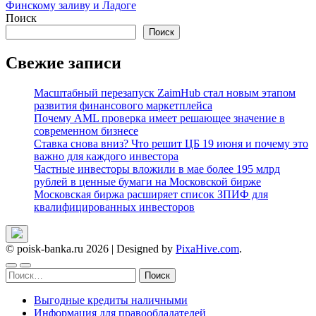
по
Финскому заливу и Ладоге
записям
Поиск
Поиск
Свежие записи
Масштабный перезапуск ZaimHub стал новым этапом
развития финансового маркетплейса
Почему AML проверка имеет решающее значение в
современном бизнесе
Ставка снова вниз? Что решит ЦБ 19 июня и почему это
важно для каждого инвестора
Частные инвесторы вложили в мае более 195 млрд
рублей в ценные бумаги на Московской бирже
Московская биржа расширяет список ЗПИФ для
квалифицированных инвесторов
© poisk-banka.ru 2026
|
Designed by
PixaHive.com
.
Найти:
Выгодные кредиты наличными
Информация для правообладателей