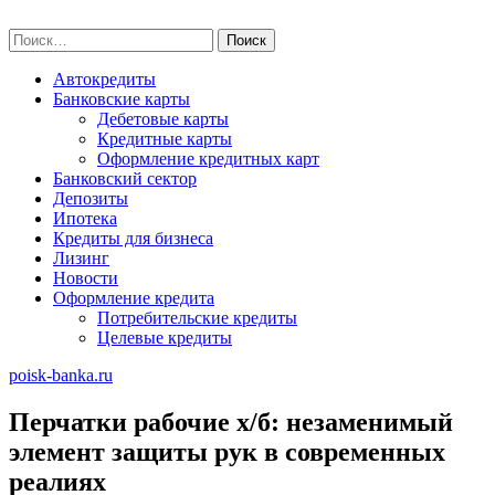
Skip
poisk-banka.ru
to
Найти:
content
Автокредиты
Банковские карты
Дебетовые карты
Кредитные карты
Оформление кредитных карт
Банковский сектор
Депозиты
Ипотека
Кредиты для бизнеса
Лизинг
Новости
Оформление кредита
Потребительские кредиты
Целевые кредиты
poisk-banka.ru
Перчатки рабочие х/б: незаменимый
элемент защиты рук в современных
реалиях