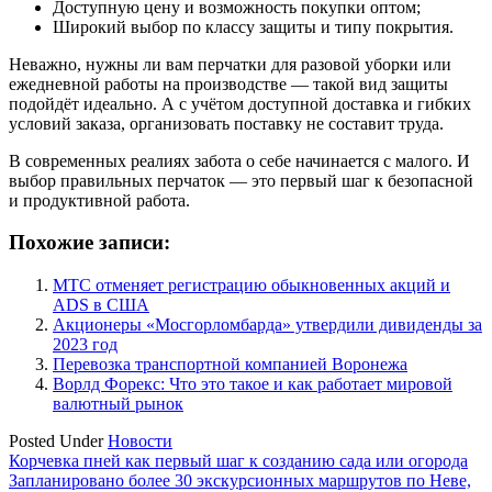
Доступную цену и возможность покупки оптом;
Широкий выбор по классу защиты и типу покрытия.
Неважно, нужны ли вам перчатки для разовой уборки или
ежедневной работы на производстве — такой вид защиты
подойдёт идеально. А с учётом доступной доставка и гибких
условий заказа, организовать поставку не составит труда.
В современных реалиях забота о себе начинается с малого. И
выбор правильных перчаток — это первый шаг к безопасной
и продуктивной работа.
Похожие записи:
МТС отменяет регистрацию обыкновенных акций и
ADS в США
Акционеры «Мосгорломбарда» утвердили дивиденды за
2023 год
Перевозка транспортной компанией Воронежа
Ворлд Форекс: Что это такое и как работает мировой
валютный рынок
Posted Under
Новости
Навигация
Корчевка пней как первый шаг к созданию сада или огорода
Запланировано более 30 экскурсионных маршрутов по Неве,