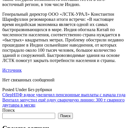
восточный регион, в том числе Индию.
Генеральный директор ООО «ЛСТК-УРАЛ» Константин
Шарифуллин резюмировал итоги встречи: «В настоящее
время индийская экономика является одной их самых
быстроразвивающихся в мире. Индия обогнала Китай по
численности населения, соответственно страна нуждается в
«быстрых» квадратных метрах. Проблему обострили недавно
прошедшие в Индии сильнейшие наводнения, от которых
пострадало около 100 тысяч человек, большое количество
зданий и сооружений. Быстровозводимые здания на основе
ЛСТК помогут закрыть потребности населения и страны.
Источник
Нет связанных сообщений
Posted Under Без рубрики
Навигация
СберНПФ вдвое увеличил пенсионные выплаты с начала года
Венталл запустил ещё одну сварочную линию: 300 т сварного
по
двутавра в месяц
записям
Поиск
Поиск