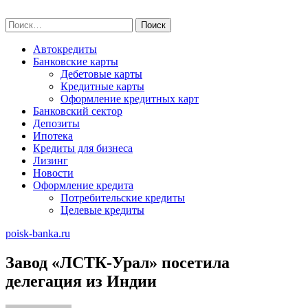
Skip
poisk-banka.ru
to
Найти:
content
Автокредиты
Банковские карты
Дебетовые карты
Кредитные карты
Оформление кредитных карт
Банковский сектор
Депозиты
Ипотека
Кредиты для бизнеса
Лизинг
Новости
Оформление кредита
Потребительские кредиты
Целевые кредиты
poisk-banka.ru
Завод «ЛСТК-Урал» посетила
делегация из Индии