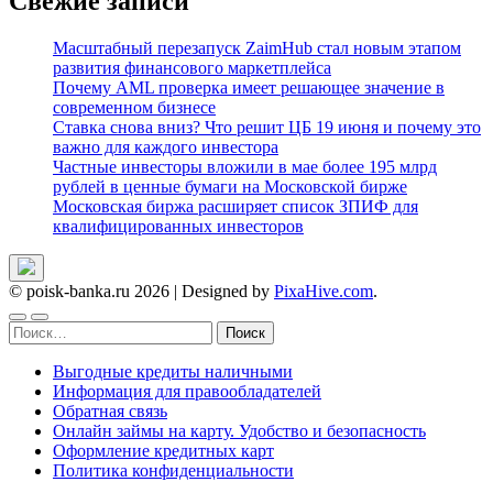
Свежие записи
Масштабный перезапуск ZaimHub стал новым этапом
развития финансового маркетплейса
Почему AML проверка имеет решающее значение в
современном бизнесе
Ставка снова вниз? Что решит ЦБ 19 июня и почему это
важно для каждого инвестора
Частные инвесторы вложили в мае более 195 млрд
рублей в ценные бумаги на Московской бирже
Московская биржа расширяет список ЗПИФ для
квалифицированных инвесторов
© poisk-banka.ru 2026
|
Designed by
PixaHive.com
.
Найти:
Выгодные кредиты наличными
Информация для правообладателей
Обратная связь
Онлайн займы на карту. Удобство и безопасность
Оформление кредитных карт
Политика конфиденциальности