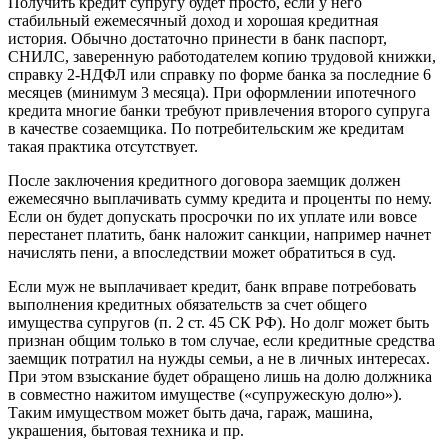
Получить кредит супругу будет просто, если у него
стабильный ежемесячный доход и хорошая кредитная
история. Обычно достаточно принести в банк паспорт,
СНИЛС, заверенную работодателем копию трудовой книжки,
справку 2-НДФЛ или справку по форме банка за последние 6
месяцев (минимум 3 месяца). При оформлении ипотечного
кредита многие банки требуют привлечения второго супруга
в качестве созаемщика. По потребительским же кредитам
такая практика отсутствует.
После заключения кредитного договора заемщик должен
ежемесячно выплачивать сумму кредита и проценты по нему.
Если он будет допускать просрочки по их уплате или вовсе
перестанет платить, банк наложит санкции, например начнет
начислять пени, а впоследствии может обратиться в суд.
Если муж не выплачивает кредит, банк вправе потребовать
выполнения кредитных обязательств за счет общего
имущества супругов (п. 2 ст. 45 СК РФ). Но долг может быть
признан общим только в том случае, если кредитные средства
заемщик потратил на нужды семьи, а не в личных интересах.
При этом взыскание будет обращено лишь на долю должника
в совместно нажитом имуществе («супружескую долю»).
Таким имуществом может быть дача, гараж, машина,
украшения, бытовая техника и пр.