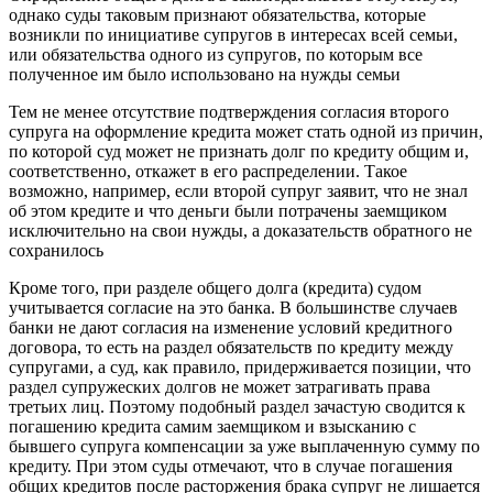
однако суды таковым признают обязательства, которые
возникли по инициативе супругов в интересах всей семьи,
или обязательства одного из супругов, по которым все
полученное им было использовано на нужды семьи
Тем не менее отсутствие подтверждения согласия второго
супруга на оформление кредита может стать одной из причин,
по которой суд может не признать долг по кредиту общим и,
соответственно, откажет в его распределении. Такое
возможно, например, если второй супруг заявит, что не знал
об этом кредите и что деньги были потрачены заемщиком
исключительно на свои нужды, а доказательств обратного не
сохранилось
Кроме того, при разделе общего долга (кредита) судом
учитывается согласие на это банка. В большинстве случаев
банки не дают согласия на изменение условий кредитного
договора, то есть на раздел обязательств по кредиту между
супругами, а суд, как правило, придерживается позиции, что
раздел супружеских долгов не может затрагивать права
третьих лиц. Поэтому подобный раздел зачастую сводится к
погашению кредита самим заемщиком и взысканию с
бывшего супруга компенсации за уже выплаченную сумму по
кредиту. При этом суды отмечают, что в случае погашения
общих кредитов после расторжения брака супруг не лишается