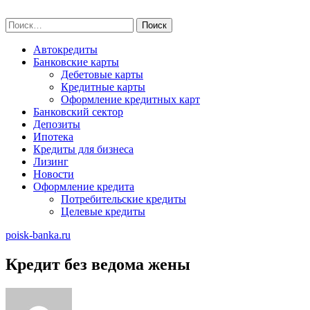
Skip
poisk-banka.ru
to
Найти:
content
Автокредиты
Банковские карты
Дебетовые карты
Кредитные карты
Оформление кредитных карт
Банковский сектор
Депозиты
Ипотека
Кредиты для бизнеса
Лизинг
Новости
Оформление кредита
Потребительские кредиты
Целевые кредиты
poisk-banka.ru
Кредит без ведома жены