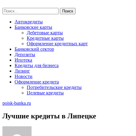
Skip
poisk-banka.ru
to
Найти:
content
Автокредиты
Банковские карты
Дебетовые карты
Кредитные карты
Оформление кредитных карт
Банковский сектор
Депозиты
Ипотека
Кредиты для бизнеса
Лизинг
Новости
Оформление кредита
Потребительские кредиты
Целевые кредиты
poisk-banka.ru
Лучшие кредиты в Липецке