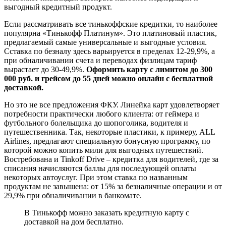
выгодный кредитный продукт.
Если рассматривать все тинькоффские кредитки, то наиболее
популярна «Тинькофф Платинум». Это платиновый пластик,
предлагаемый самые универсальные и выгодные условия.
Сставка по безналу здесь варьируется в пределах 12-29,9%, а
при обналичивании счета и переводах физлицам тариф
вырастает до 30-49,9%.
Оформить карту с лимитом до 300
000 руб. и грейсом до 55 дней можно онлайн с бесплатной
доставкой.
Но это не все предложения ФКУ. Линейка карт удовлетворяет
потребности практически любого клиента: от геймера и
футбольного болельщика до шопоголика, водителя и
путешественника. Так, некоторые пластики, к примеру, ALL
Airlines, предлагают специальную бонусную программу, по
которой можно копить мили для выгодных путешествий.
Востребована и Tinkoff Drive – кредитка для водителей, где за
списания начисляются баллы для последующей оплаты
некоторых автоуслуг. При этом ставка по названным
продуктам не завышена: от 15% за безналичные операции и от
29,9% при обналичивании в банкомате.
В Тинькофф можно заказать кредитную карту с
доставкой на дом бесплатно.