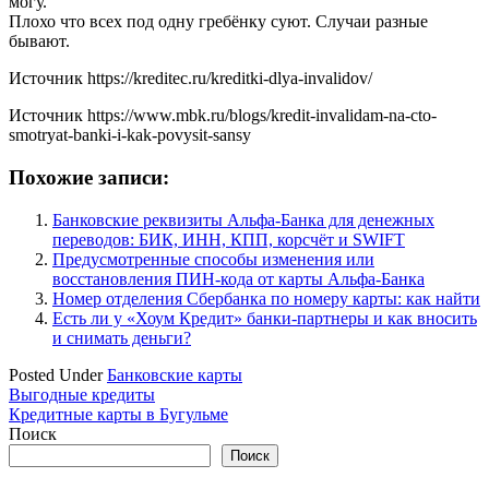
могу.
Плохо что всех под одну гребёнку суют. Случаи разные
бывают.
Источник
https://kreditec.ru/kreditki-dlya-invalidov/
Источник
https://www.mbk.ru/blogs/kredit-invalidam-na-cto-
smotryat-banki-i-kak-povysit-sansy
Похожие записи:
Банковские реквизиты Альфа-Банка для денежных
переводов: БИК, ИНН, КПП, корсчёт и SWIFT
Предусмотренные способы изменения или
восстановления ПИН-кода от карты Альфа-Банка
Номер отделения Сбербанка по номеру карты: как найти
Есть ли у «Хоум Кредит» банки-партнеры и как вносить
и снимать деньги?
Posted Under
Банковские карты
Навигация
Выгодные кредиты
Кредитные карты в Бугульме
по
Поиск
записям
Поиск