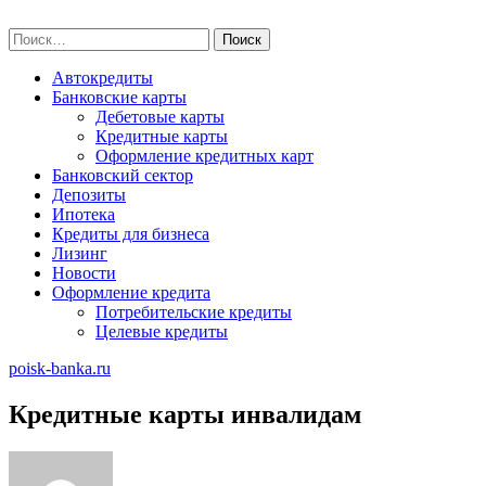
Skip
poisk-banka.ru
to
Найти:
content
Автокредиты
Банковские карты
Дебетовые карты
Кредитные карты
Оформление кредитных карт
Банковский сектор
Депозиты
Ипотека
Кредиты для бизнеса
Лизинг
Новости
Оформление кредита
Потребительские кредиты
Целевые кредиты
poisk-banka.ru
Кредитные карты инвалидам