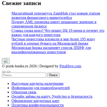
Свежие записи
Масштабный перезапуск ZaimHub стал новым этапом
развития финансового маркетплейса
Почему AML проверка имеет решающее значение в
современном бизнесе
Ставка снова вниз? Что решит ЦБ 19 июня и почему это
важно для каждого инвестора
Частные инвесторы вложили в мае более 195 млрд
рублей в ценные бумаги на Московской бирже
Московская биржа расширяет список ЗПИФ для
квалифицированных инвесторов
© poisk-banka.ru 2026
|
Designed by
PixaHive.com
.
Найти:
Выгодные кредиты наличными
Информация для правообладателей
Обратная связь
Онлайн займы на карту. Удобство и безопасность
Оформление кредитных карт
Политика конфиденциальности