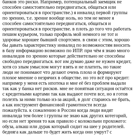
банков это риски. Например, потенциальный заемщик не
способен самостоятельно передвигаться, общаться или
ориентироваться в пространстве.) я инвалид первой группы
по зрению, т.е. зрение вообще ноль, но тем не менее я
способен самостоятельно передвигаться, общаться и
ориентироваться в пространстве. в плоть до того что работать
пешим курьером, только профиль мой немного не тот и
здоровье хорошее бывший спортсмен. в связи с этим, хорошо
бы давать характеристику инвалид по возможностям вносить
в базу информацию возможно по ИПР. при чём я знаю много
инвалидов по зрению которые действительно не способны
свободно передвигаться. вот им думаю даже не нужен кредит,
хотя со злым умыслом могут взять и не платить, но такие
люди не понимают что делают очень плохо и формируют
плохое мнение о незрячих в обществе. но это всё про кредит:
например у меня есть ипотека и мне её без проблем выдали
так как у банка нет рисков. мне не понятная ситуация остаётся
с кредитными картами так как выдают почти все, но я готов
полезть за ними только из-за акций, в долг стараюсь не брать,
а как инструмент финансовой грамотности всегда
пожалуйста. к сожалению в России когда люди видят
инвалида тем более i группы не знаю как других котегорий,
но если нет зрения то как правило с колокольни прохожего:
обуза, алкаш или дурак который сидит на шее у родителей.
бедняга как дальше то будет жить когда они умрут? с