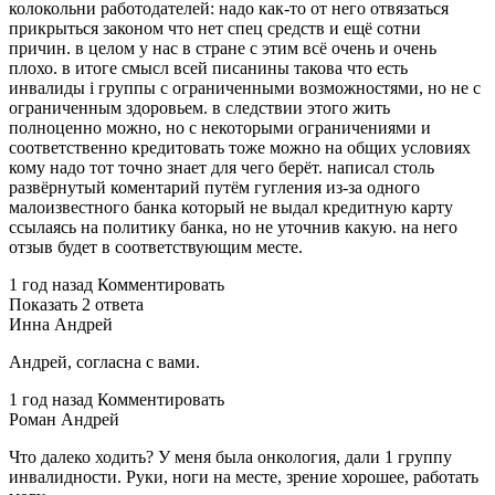
колокольни работодателей: надо как-то от него отвязаться
прикрыться законом что нет спец средств и ещё сотни
причин. в целом у нас в стране с этим всё очень и очень
плохо. в итоге смысл всей писанины такова что есть
инвалиды i группы с ограниченными возможностями, но не с
ограниченным здоровьем. в следствии этого жить
полноценно можно, но с некоторыми ограничениями и
соответственно кредитовать тоже можно на общих условиях
кому надо тот точно знает для чего берёт. написал столь
развёрнутый коментарий путём гугления из-за одного
малоизвестного банка который не выдал кредитную карту
ссылаясь на политику банка, но не уточнив какую. на него
отзыв будет в соответствующим месте.
1 год назад Комментировать
Показать 2 ответа
Инна Андрей
Андрей, согласна с вами.
1 год назад Комментировать
Роман Андрей
Что далеко ходить? У меня была онкология, дали 1 группу
инвалидности. Руки, ноги на месте, зрение хорошее, работать