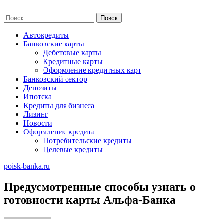
Skip
poisk-banka.ru
to
Найти:
content
Автокредиты
Банковские карты
Дебетовые карты
Кредитные карты
Оформление кредитных карт
Банковский сектор
Депозиты
Ипотека
Кредиты для бизнеса
Лизинг
Новости
Оформление кредита
Потребительские кредиты
Целевые кредиты
poisk-banka.ru
Предусмотренные способы узнать о
готовности карты Альфа-Банка