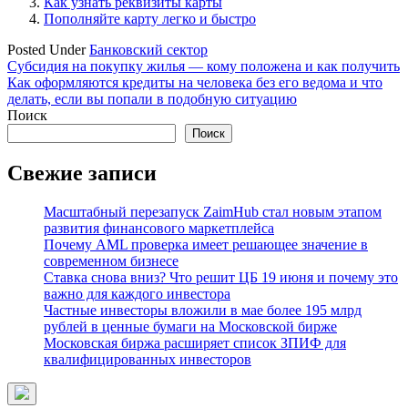
Как узнать реквизиты карты
Пополняйте карту легко и быстро
Posted Under
Банковский сектор
Навигация
Субсидия на покупку жилья — кому положена и как получить
Как оформляются кредиты на человека без его ведома и что
по
делать, если вы попали в подобную ситуацию
записям
Поиск
Поиск
Свежие записи
Масштабный перезапуск ZaimHub стал новым этапом
развития финансового маркетплейса
Почему AML проверка имеет решающее значение в
современном бизнесе
Ставка снова вниз? Что решит ЦБ 19 июня и почему это
важно для каждого инвестора
Частные инвесторы вложили в мае более 195 млрд
рублей в ценные бумаги на Московской бирже
Московская биржа расширяет список ЗПИФ для
квалифицированных инвесторов