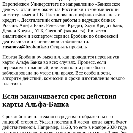
Европейском Университете по направлению «Банковское
дело». С отличием окончила Российский экономический
институт имени Г.В. Плеханова по профилю «Финансы и
кредит». Десятилетний опыт работы в ведущих банках
России: Альфа-Банк, Ренессанс Кредит, Хоум Кредит Банк,
Дельта Кредит, АТБ, Связной (закрылся). Является
аналитиком и экспертом сервиса Бробанк по банковской
деятельности и финансовой стабильности.
rusanova@brobank.ru
Открыть профиль
Портал Бробанк.ру выяснил, как проводится перевыпуск
карты Альфа-Банка во всех случаях. Процесс, если
перевыпуск плановый, или если карта ранее была
заблокирована по утере или краже. Все особенности,
алгоритм действий, комиссии и сроки изготовления нового
пластика.
Если заканчивается срок действия
карты Альфа-Банка
Срок действия платежного средства отображен на его
лицевой стороне. Указан последний месяц, когда карта будет
действительной. Например, 11/20, то есть в ноябре 2020 года
платежным средством еще можно пользоваться, а с 1 декабря