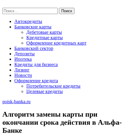
Skip
poisk-banka.ru
to
Найти:
content
Автокредиты
Банковские карты
Дебетовые карты
Кредитные карты
Оформление кредитных карт
Банковский сектор
Депозиты
Ипотека
Кредиты для бизнеса
Лизинг
Новости
Оформление кредита
Потребительские кредиты
Целевые кредиты
poisk-banka.ru
Алгоритм замены карты при
окончании срока действия в Альфа-
Банке