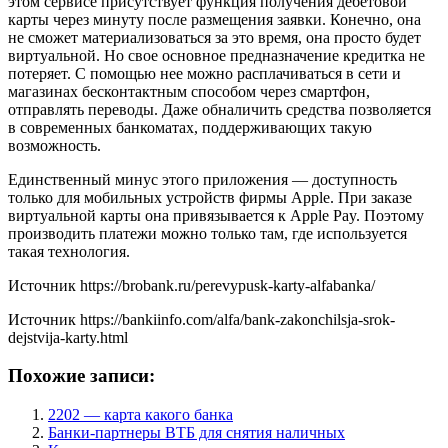
этом сервисе присутствует функция получения дебетовой
карты через минуту после размещения заявки. Конечно, она
не сможет материализоваться за это время, она просто будет
виртуальной. Но свое основное предназначение кредитка не
потеряет. С помощью нее можно расплачиваться в сети и
магазинах бесконтактным способом через смартфон,
отправлять переводы. Даже обналичить средства позволяется
в современных банкоматах, поддерживающих такую
возможность.
Единственный минус этого приложения — доступность
только для мобильных устройств фирмы Apple. При заказе
виртуальной карты она привязывается к Apple Pay. Поэтому
производить платежи можно только там, где используется
такая технология.
Источник
https://brobank.ru/perevypusk-karty-alfabanka/
Источник
https://bankiinfo.com/alfa/bank-zakonchilsja-srok-
dejstvija-karty.html
Похожие записи:
2202 — карта какого банка
Банки-партнеры ВТБ для снятия наличных