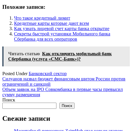
Похожие записи:
Что такое кредитный лимит
Кредитные карты которые дают всем
Как узнать лицевой счет карты банка открытие
Секреты быстрой установки Мобильного банка
Сбербанка для всех операторов
Читать статью
Как отключить мобильный банк
Сбербанка (услуга «СМС-Банк»)?
Posted Under
Банковский сектор
Навигация
Силуанов назвал бюджет финансовым щитом России против
ограничений и санкций
по
Объем заявок на IPO Совкомбанка в первые часы превысил
записям
сумму размещения
Поиск
Поиск
Свежие записи
Масштабный перезапуск ZaimHub стал новым этапом