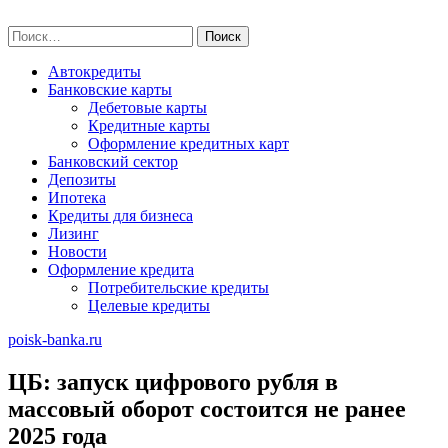
Skip
poisk-banka.ru
to
Найти:
content
Автокредиты
Банковские карты
Дебетовые карты
Кредитные карты
Оформление кредитных карт
Банковский сектор
Депозиты
Ипотека
Кредиты для бизнеса
Лизинг
Новости
Оформление кредита
Потребительские кредиты
Целевые кредиты
poisk-banka.ru
ЦБ: запуск цифрового рубля в
массовый оборот состоится не ранее
2025 года