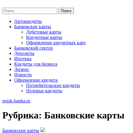
Skip
poisk-banka.ru
to
Найти:
content
Автокредиты
Банковские карты
Дебетовые карты
Кредитные карты
Оформление кредитных карт
Банковский сектор
Депозиты
Ипотека
Кредиты для бизнеса
Лизинг
Новости
Оформление кредита
Потребительские кредиты
Целевые кредиты
poisk-banka.ru
Рубрика:
Банковские карты
Банковские карты