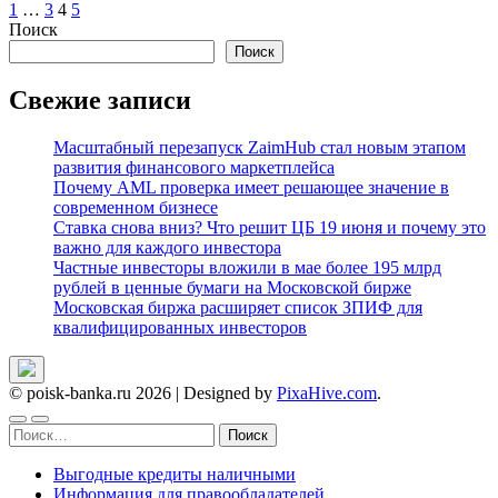
Пагинация
1
…
3
4
5
Поиск
записей
Поиск
Свежие записи
Масштабный перезапуск ZaimHub стал новым этапом
развития финансового маркетплейса
Почему AML проверка имеет решающее значение в
современном бизнесе
Ставка снова вниз? Что решит ЦБ 19 июня и почему это
важно для каждого инвестора
Частные инвесторы вложили в мае более 195 млрд
рублей в ценные бумаги на Московской бирже
Московская биржа расширяет список ЗПИФ для
квалифицированных инвесторов
© poisk-banka.ru 2026
|
Designed by
PixaHive.com
.
Найти:
Выгодные кредиты наличными
Информация для правообладателей