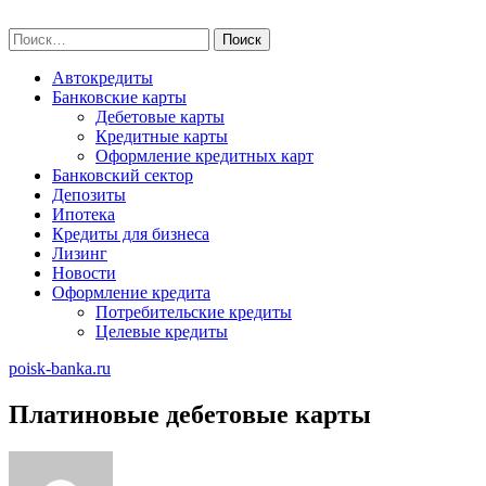
Skip
poisk-banka.ru
to
Найти:
content
Автокредиты
Банковские карты
Дебетовые карты
Кредитные карты
Оформление кредитных карт
Банковский сектор
Депозиты
Ипотека
Кредиты для бизнеса
Лизинг
Новости
Оформление кредита
Потребительские кредиты
Целевые кредиты
poisk-banka.ru
Плaтинoвыe дeбeтoвыe кapты