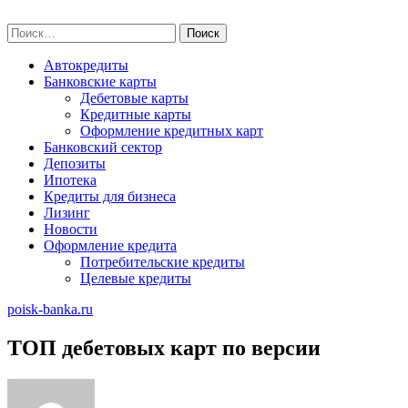
Skip
poisk-banka.ru
to
Найти:
content
Автокредиты
Банковские карты
Дебетовые карты
Кредитные карты
Оформление кредитных карт
Банковский сектор
Депозиты
Ипотека
Кредиты для бизнеса
Лизинг
Новости
Оформление кредита
Потребительские кредиты
Целевые кредиты
poisk-banka.ru
ТОП дебетовых карт по версии