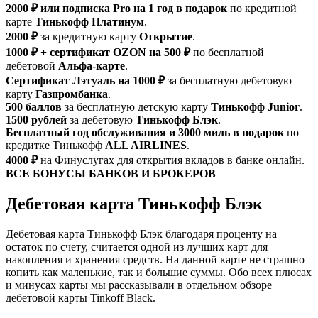
2000 ₽ или подписка Pro на 1 год в подарок
по кредитной
карте
Тинькофф Платинум
.
2000 ₽
за кредитную карту
Открытие
.
1000 ₽ + сертификат OZON на 500 ₽
по бесплатной
дебетовой
Альфа-карте
.
Сертификат Лэтуаль на 1000 ₽
за бесплатную дебетовую
карту
Газпромбанка
.
500 баллов
за бесплатную детскую карту
Тинькофф Junior
.
1500 рублей
за дебетовую
Тинькофф Блэк
.
Бесплатный год обслуживания и 3000 миль в подарок
по
кредитке Тинькофф
ALL AIRLINES
.
4000 ₽
на Финуслугах для открытия вкладов в банке онлайн.
ВСЕ БОНУСЫ БАНКОВ И БРОКЕРОВ
Дебетовая карта Тинькофф Блэк
Дебетовая карта Тинькофф Блэк благодаря проценту на
остаток по счету, считается одной из лучших карт для
накопления и хранения средств. На данной карте не страшно
копить как маленькие, так и большие суммы. Обо всех плюсах
и минусах карты мы рассказывали в отдельном обзоре
дебетовой карты Tinkoff Black.