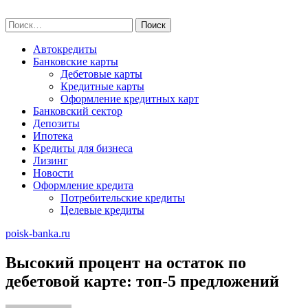
Skip
poisk-banka.ru
to
Найти:
content
Автокредиты
Банковские карты
Дебетовые карты
Кредитные карты
Оформление кредитных карт
Банковский сектор
Депозиты
Ипотека
Кредиты для бизнеса
Лизинг
Новости
Оформление кредита
Потребительские кредиты
Целевые кредиты
poisk-banka.ru
Высокий процент на остаток по
дебетовой карте: топ-5 предложений