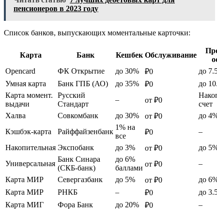
пенсионеров в 2023 году
Список банков, выпускающих моментальные карточки:
Пр
Карта
Банк
Кешбек
Обслуживание
о
Opencard
ФК Открытие
до 30%
до 7.
₽0
Умная карта
Банк ГПБ (АО)
до 35%
до 1
₽0
Карта момент.
Русский
Нако
–
от ₽0
выдачи
Стандарт
счет
Халва
Совкомбанк
до 30%
до 4
от ₽0
1% на
Кэшбэк-карта
Райффайзенбанк
–
₽0
все
Накопительная
Экспобанк
до 3%
до 5
от ₽0
Банк Синара
до 6%
Универсальная
–
от ₽0
(СКБ-банк)
баллами
Карта МИР
Севергазбанк
до 5%
до 6
от ₽0
Карта МИР
РНКБ
–
до 3.
₽0
Карта МИГ
Фора Банк
до 20%
–
₽0