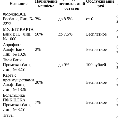
Начисление
Обслуживание,
Название
неснижаемый
кешбека
руб
остаток
#МожноВСЁ
Росбанк, Лиц. №
3%
до 8.5%
от 0
2272
МУЛЬТИКАРТА
Банк ВТБ, Лиц.
50%
до 7.5%
Бесплатное
№ 1000
Аэрофлот
Альфа-Банк,
2%
–
Бесплатное
Лиц. № 1326
Твой Банк
Промсвязьбанк,
–
до 9%
100 рублей
Лиц. № 3251
Карта с
преимуществами
20%
–
Бесплатное
Альфа-Банк,
Лиц. № 1326
Болельщика
ПФК ЦСКА
7%
–
Бесплатное
Промсвязьбанк,
Лиц. № 3251
Travel