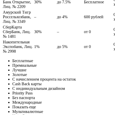
Банк Открытие,
30%
до 7.5%
Бесплатное
Лиц. № 2209
Амурский Тигр
Россельхозбанк,
–
до 4%
600 рублей
Лиц. № 3349
СберКарта
СберБанк, Лиц.
30%
–
от 0
№ 1481
Накопительная
Экспобанк, Лиц.
1%
до 5%
от 0
№ 2998
Бесплатные
Премиальные
Лучшие
Золотые
С начислением процента на остаток
Cash Back карты
С индивидуальным дизайном
Priority Pass
Без паспорта
Международные
Показать еще
Мультивалютные