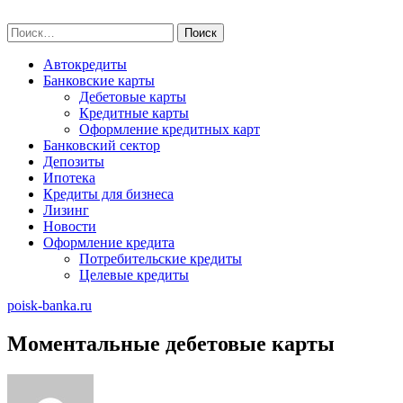
Skip
poisk-banka.ru
to
Найти:
content
Автокредиты
Банковские карты
Дебетовые карты
Кредитные карты
Оформление кредитных карт
Банковский сектор
Депозиты
Ипотека
Кредиты для бизнеса
Лизинг
Новости
Оформление кредита
Потребительские кредиты
Целевые кредиты
poisk-banka.ru
Моментальные дебетовые карты