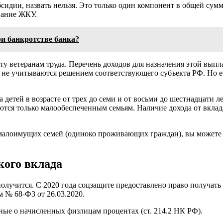
сидии, назвать нельзя. Это только один компонент в общей сумм
вание ЖКУ.
ри банкротстве банка?
у ветеранам труда. Перечень доходов для назначения этой вып
ты не учитываются решением соответствующего субъекта РФ. Но 
детей в возрасте от трех до семи и от восьми до шестнадцати л
тся только малообеспеченным семьям. Наличие дохода от вклада
малоимущих семей (одиноко проживающих граждан), вы можете 
кого вклада
получится. С 2020 года соцзащите предоставлено право получат
м № 68-ФЗ от 26.03.2020.
ные о начисленных физлицам процентах (ст. 214.2 НК РФ).