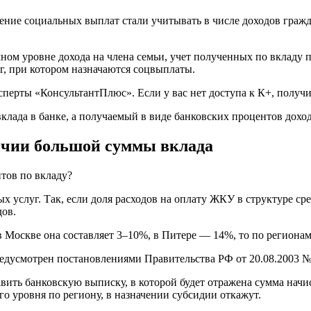
ние социальных выплат стали учитывать в числе доходов гражд
чном уровне дохода на члена семьи, учет полученных по вкладу 
ог, при котором назначаются соцвыплаты.
сперты «КонсультантПлюс». Если у вас нет доступа к К+, получи
вклада в банке, а получаемый в виде банковских процентов доход
ичии большой суммы вклада
тов по вкладу?
ых услуг. Так, если доля расходов на оплату ЖКУ в структуре 
дов.
 Москве она составляет 3–10%, в Питере — 14%, то по региона
едусмотрен постановлениями Правительства РФ от 20.08.2003 № 
авить банковскую выписку, в которой будет отражена сумма нач
о уровня по региону, в назначении субсидии откажут.