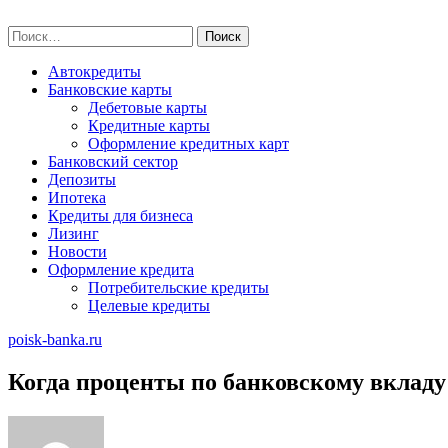
Skip
poisk-banka.ru
to
Найти:
content
Автокредиты
Банковские карты
Дебетовые карты
Кредитные карты
Оформление кредитных карт
Банковский сектор
Депозиты
Ипотека
Кредиты для бизнеса
Лизинг
Новости
Оформление кредита
Потребительские кредиты
Целевые кредиты
poisk-banka.ru
Когда проценты по банковскому вклад