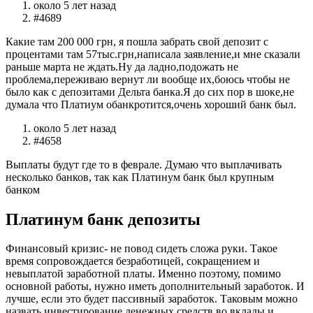
около 5 лет назад
#4689
Какие там 200 000 грн, я пошла забрать свой депозит с
процентами там 57тыс.грн,написала заявление,и мне сказали
раньше марта не ждать.Ну да ладно,подожать не
проблема,переживаю вернут ли вообще их,боюсь чтобы не
было как с депозитами Дельта банка.Я до сих пор в шоке,не
думала что Платиум обанкротится,очень хороший банк был.
около 5 лет назад
#4658
Выплаты будут где то в феврале. Думаю что выплачивать
несколько банков, так как Платинум банк был крупным
банком
Платинум банк депозиты
Финансовый кризис- не повод сидеть сложа руки. Такое
время сопровождается безработицей, сокращением и
невыплатой заработной платы. Именно поэтому, помимо
основной работы, нужно иметь дополнительный заработок. И
лучше, если это будет пассивный заработок. Таковым можно
назвать инвестирование денежных средств во вклады и