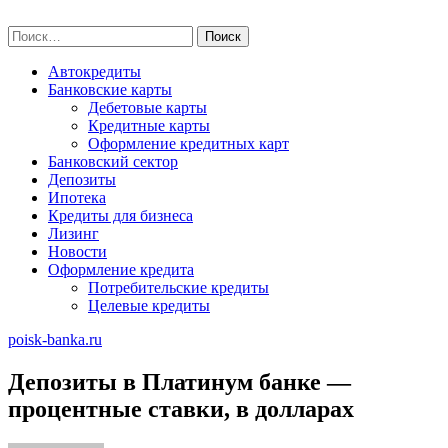
Skip
poisk-banka.ru
to
Найти:
content
Автокредиты
Банковские карты
Дебетовые карты
Кредитные карты
Оформление кредитных карт
Банковский сектор
Депозиты
Ипотека
Кредиты для бизнеса
Лизинг
Новости
Оформление кредита
Потребительские кредиты
Целевые кредиты
poisk-banka.ru
Депозиты в Платинум банке —
процентные ставки, в долларах