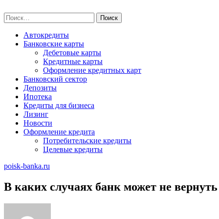
Skip
poisk-banka.ru
to
Найти:
content
Автокредиты
Банковские карты
Дебетовые карты
Кредитные карты
Оформление кредитных карт
Банковский сектор
Депозиты
Ипотека
Кредиты для бизнеса
Лизинг
Новости
Оформление кредита
Потребительские кредиты
Целевые кредиты
poisk-banka.ru
В каких случаях банк может не вернут