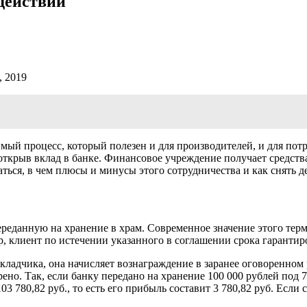
 действий
, 2019
ый процесс, который полезен и для производителей, и для потр
открыв вклад в банке. Финансовое учреждение получает средства
ься, в чем плюсы и минусы этого сотрудничества и как снять де
реданную на хранение в храм. Современное значение этого тер
, клиент по истечении указанного в соглашении срока гарантир
вкладчика, она начисляет вознаграждение в заранее оговоренном
но. Так, если банку передано на хранение 100 000 рублей под 7
3 780,82 руб., то есть его прибыль составит 3 780,82 руб. Если 