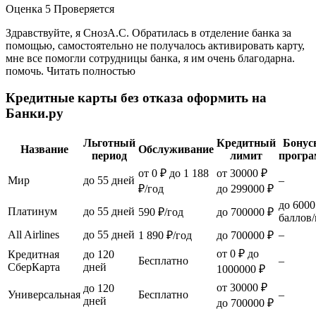
Оценка 5 Проверяется
Здравствуйте, я СнозА.С. Обратилась в отделение банка за
помощью, самостоятельно не получалось активировать карту,
мне все помогли сотрудницы банка, я им очень благодарна.
помочь. Читать полностью
Кредитные карты без отказа оформить на
Банки.ру
Льготный
Кредитный
Бонус
Название
Обслуживание
период
лимит
прогр
от 0 ₽ до 1 188
от 30000 ₽
Мир
до 55 дней
–
₽/год
до 299000 ₽
до 6000
Платинум
до 55 дней
590 ₽/год
до 700000 ₽
баллов/
All Airlines
до 55 дней
–
1 890 ₽/год
до 700000 ₽
от 0 ₽ до
Кредитная
до 120
Бесплатно
–
СберКарта
дней
1000000 ₽
от 30000 ₽
до 120
Универсальная
Бесплатно
–
дней
до 700000 ₽