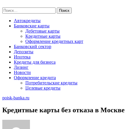
Skip
poisk-banka.ru
to
Найти:
content
Автокредиты
Банковские карты
Дебетовые карты
Кредитные карты
Оформление кредитных карт
Банковский сектор
Депозиты
Ипотека
Кредиты для бизнеса
Лизинг
Новости
Оформление кредита
Потребительские кредиты
Целевые кредиты
poisk-banka.ru
Кредитные карты без отказа в Москве