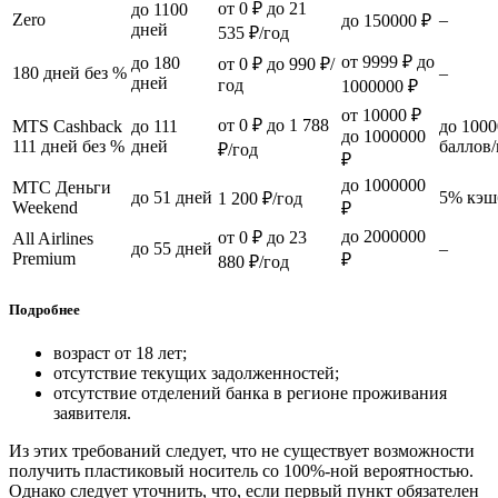
от 0 ₽ до 21
до 1100
Zero
–
до 150000 ₽
дней
535 ₽/год
от 9999 ₽ до
до 180
от 0 ₽ до 990 ₽/
180 дней без %
–
дней
год
1000000 ₽
от 10000 ₽
от 0 ₽ до 1 788
МТS Cashback
до 111
до 1000
до 1000000
111 дней без %
дней
баллов/
₽/год
₽
до 1000000
МТС Деньги
до 51 дней
5% кэш
1 200 ₽/год
Weekend
₽
до 2000000
от 0 ₽ до 23
All Airlines
до 55 дней
–
Premium
₽
880 ₽/год
Подробнее
возраст от 18 лет;
отсутствие текущих задолженностей;
отсутствие отделений банка в регионе проживания
заявителя.
Из этих требований следует, что не существует возможности
получить пластиковый носитель со 100%-ной вероятностью.
Однако следует уточнить, что, если первый пункт обязателен