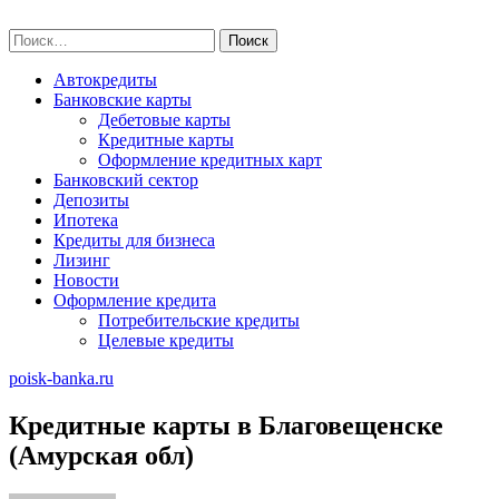
Skip
poisk-banka.ru
to
Найти:
content
Автокредиты
Банковские карты
Дебетовые карты
Кредитные карты
Оформление кредитных карт
Банковский сектор
Депозиты
Ипотека
Кредиты для бизнеса
Лизинг
Новости
Оформление кредита
Потребительские кредиты
Целевые кредиты
poisk-banka.ru
Кредитные карты в Благовещенске
(Амурская обл)