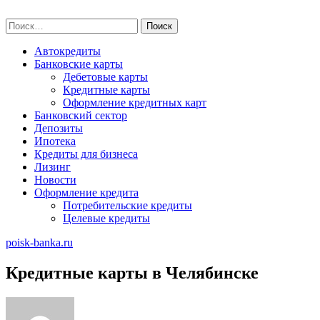
Skip
poisk-banka.ru
to
Найти:
content
Автокредиты
Банковские карты
Дебетовые карты
Кредитные карты
Оформление кредитных карт
Банковский сектор
Депозиты
Ипотека
Кредиты для бизнеса
Лизинг
Новости
Оформление кредита
Потребительские кредиты
Целевые кредиты
poisk-banka.ru
Кредитные карты в Челябинске