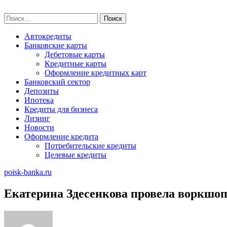
Skip
poisk-banka.ru
to
Найти:
content
Автокредиты
Банковские карты
Дебетовые карты
Кредитные карты
Оформление кредитных карт
Банковский сектор
Депозиты
Ипотека
Кредиты для бизнеса
Лизинг
Новости
Оформление кредита
Потребительские кредиты
Целевые кредиты
poisk-banka.ru
Екатерина Здесенкова провела воркшоп