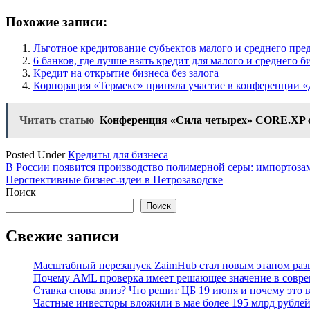
Похожие записи:
Льготное кредитование субъектов малого и среднего пре
6 банков, где лучше взять кредит для малого и среднего б
Кредит на открытие бизнеса без залога
Корпорация «Термекс» приняла участие в конференции 
Читать статью
Конференция «Сила четырех» CORE.XP со
Posted Under
Кредиты для бизнеса
Навигация
В России появится производство полимерной серы: импортоз
Перспективные бизнес-идеи в Петрозаводске
по
Поиск
записям
Поиск
Свежие записи
Масштабный перезапуск ZaimHub стал новым этапом раз
Почему AML проверка имеет решающее значение в совре
Ставка снова вниз? Что решит ЦБ 19 июня и почему это 
Частные инвесторы вложили в мае более 195 млрд рубле