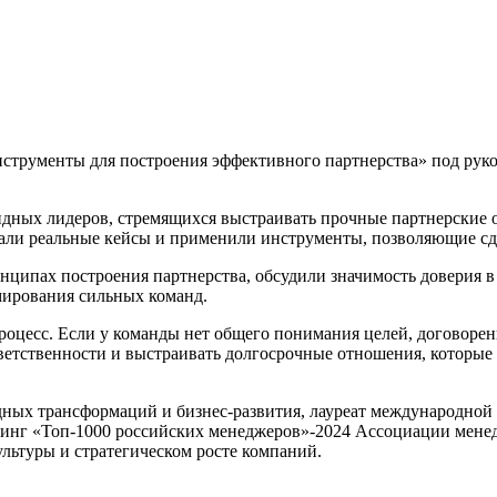
нструменты для построения эффективного партнерства» под руко
андных лидеров, стремящихся выстраивать прочные партнерские
али реальные кейсы и применили инструменты, позволяющие сд
инципах построения партнерства, обсудили значимость доверия 
рмирования сильных команд.
процесс. Если у команды нет общего понимания целей, договорен
ветственности и выстраивать долгосрочные отношения, которые р
дных трансформаций и бизнес-развития, лауреат международной
инг «Топ-1000 российских менеджеров»-2024 Ассоциации менед
льтуры и стратегическом росте компаний.