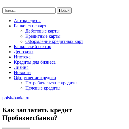
Skip
poisk-banka.ru
to
Найти:
content
Автокредиты
Банковские карты
Дебетовые карты
Кредитные карты
Оформление кредитных карт
Банковский сектор
Депозиты
Ипотека
Кредиты для бизнеса
Лизинг
Новости
Оформление кредита
Потребительские кредиты
Целевые кредиты
poisk-banka.ru
Как заплатить кредит
Пробизнесбанка?