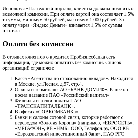
Используя «Платежный портал», клиенты должны помнить о
возможной комиссии. При оплате картой она составляет 1,5%
т суммы, минимум 50 рублей, максимум 1 000 рублей. За
оплату через «Яндекс.Деньги» взимается 1,5% от суммы
платежа.
Оплата без комиссии
В отзывах клиентов о кредитах Пробизнесбанка есть
информация, где можно оплатить без комиссии. Список
организаций ограничен:
Касса «Агентства по страхованию вкладов». Находится
в Москве, ул.Лесная, д.57, стр.4.
Офисы и терминалы АО «БАНК ДОМ.РФ». Ранее он
носил название ПАО «Российский капитал».
Филиалы и точки оплаты ПАО
«ТРАНСКАПИТАЛБАНК».
В офисах «СОВКОМБАНКа».
Банки и салоны сотовой связи, которые работают с
переводом «Золотая Корона» (например, «ЕВРОСЕТЬ»,
«МЕГАФОН», КБ «НМБ» ООО, Телефон.ру, ООО КБ
«Евроазиатский инвестиционный банк», ПАО РГС