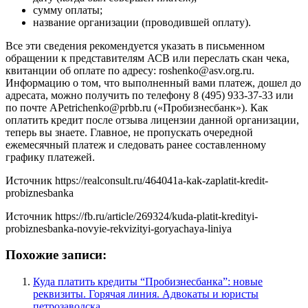
сумму оплаты;
название организации (проводившей оплату).
Все эти сведения рекомендуется указать в письменном
обращении к представителям АСВ или переслать скан чека,
квитанции об оплате по адресу: roshenko@asv.org.ru.
Информацию о том, что выполненный вами платеж, дошел до
адресата, можно получить по телефону 8 (495) 933-37-33 или
по почте APetrichenko@prbb.ru («Пробизнесбанк»). Как
оплатить кредит после отзыва лицензии данной организации,
теперь вы знаете. Главное, не пропускать очередной
ежемесячный платеж и следовать ранее составленному
графику платежей.
Источник
https://realconsult.ru/464041a-kak-zaplatit-kredit-
probiznesbanka
Источник
https://fb.ru/article/269324/kuda-platit-kredityi-
probiznesbanka-novyie-rekvizityi-goryachaya-liniya
Похожие записи:
Куда платить кредиты “Пробизнесбанка”: новые
реквизиты. Горячая линия. Адвокаты и юристы
петрозаводска