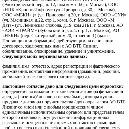
(Электрический пер., д. 12, пом комн II/6, г. Москва), ООО
«НПК «Кронос-Информ» (ул. Приорова, д.30, г. Москва),
ООО «МБКИ» (» (ул. Приорова, д.30, г. Москва), ООО «СУИ»
(ул. Мясницкая, д.22, стр.1, комн. 6, г. Москва), ООО «М
Дата» (ул. Ленинская слобода, д.19, ком 21Б1, г. Москва), АО
«АЭИ «ПРАЙМ» (Зубовский б-р, д.4, стр.1, г. Москва), АО
«НБКИ» (пер. Скатертный, дом 20, строение 1) (далее —
Поставщики информации), действующим на основании
договоров, заключенных ими с АО ВТБ Лизинг,
обезличивание, блокирование, удаление и уничтожение,
следующих моих персональных данных:
фамилия, имя, отчество, адрес регистрации и фактического
проживания, контактная информация (домашний, рабочий,
мобильный телефоны, электронные адреса).
Настоящее согласие дано для следующей цели обработки:
определения возможности заключения договора финансовой
аренды (лизинга)/ договора перенайма/ договора купли-
продажи / договора поручительства / договора залога АО ВТБ
Лизинг со мной или с любым юридическим лицом,
единоличным исполнительным органом или представителем
которого я являюсь, осуществления информационных
рассылок и осуществления прямых контактов с помощью
любых средств связи (телефонной и подвижной связи, смс-