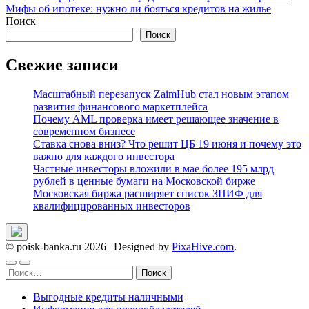
Мифы об ипотеке: нужно ли бояться кредитов на жилье
по
Поиск
записям
Поиск
Свежие записи
Масштабный перезапуск ZaimHub стал новым этапом
развития финансового маркетплейса
Почему AML проверка имеет решающее значение в
современном бизнесе
Ставка снова вниз? Что решит ЦБ 19 июня и почему это
важно для каждого инвестора
Частные инвесторы вложили в мае более 195 млрд
рублей в ценные бумаги на Московской бирже
Московская биржа расширяет список ЗПИФ для
квалифицированных инвесторов
© poisk-banka.ru 2026
|
Designed by
PixaHive.com
.
Найти:
Выгодные кредиты наличными