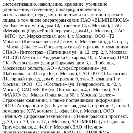
систематизацию, накопление, хранение, уточнение
(обновление, изменение), проверку, извлечение,
использование, передачу, полностью или частично третьим
лицам, в том числе операторам связи: ПАО «ВЫМПЕЛКОМ»
(ул. Восьмого марта, дом 10, строение 14, г. Москва), ПАО
«Мегафон» (Оружейный переулок, дом 41, г. Москва), ПАО
«МТС» (ул. Марксистская, дом 4, г. Москва), ООО «Т2
Мобайл» (Киевское шоссе 22-й км, п. Московский, д. 6, стр.1,
г. Москва) (далее — Операторы связи); страховым компаниям:
СПАО «Ингосстрах» (Пятницкая ул., д. 12, стр. 2, г. Москва);
АО «СОГАЗ» (пр-т Академика Сахарова, 10, г. Москва); ПАО
СК «Росгосстрах» (улица Парковая, дом 3, г. Люберцы,
Московская область); AO «АльфаСтрахование» (ул.
Шаболовка, д. 31 стр «Б», г. Москва); САО «РЕСО-Гарантия»
(Нагорный проезд, дом 6, строение 9, этаж 3, комната 1, г.
Москва); ООО «СК «Согласие» (ул. Гиляровского, д. 42, г.
Москва); САО «ВСК» (ул. Островная, д.4, г. Москва); АО
«МАКС» (ул. Малая Ордынка, д.50, г. Москва) (далее –
Страховые компании), а также поставщикам информации:
ООО «Авторапорт» (ул. Бауманская, дом 7, строение 1, этаж 1,
помещение XIV, комната 1, офис 104, г. Москва), ООО
«Мэйл.Ру Цифровые технологии» (Ленинградский проспект,
д. 39, стр. 79, этаж 17, г. Москва), АО «МБКИ» (ул. Садовая-
Триумфальная, д. 4-10, г. Москва), ЗАО «Научно-
производственная компания «КРОНОС-ИНФОРМ»