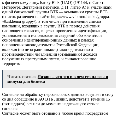
к физическому лицу, Банку ВТБ (ПАО) (191144, г. Санкт-
Петербург, Дегтярный переулок, д.11, литер А) и участникам
одной банковской группы ВТБ — компаниям группы ВТБ
(список размещен на сайте https://www.vtb.ru/o-banke/gruppa-
vtb/skhema-gruppy/), в том числе при изменении списка
компаний, входящих в группу ВТБ в период действия
настоящего согласия, в целях проведения идентификации,
установления и использования сведений обо мне и/или
обновления идентификационных данных в рамках
исполнения законодательства Российской Федерации,
включая (но не ограничиваясь) законодательство о
противодействии легализации (отмыванию) доходов,
полученных преступным путем, и финансированию
терроризма.
Читать статью
Лизинг – что это и в чем его плюсы и
минусы для бизнеса
Согласие на обработку персональных данных вступает в силу
со дня обращение в АО ВТБ Лизинг, действует в течение 15
(пятнадцати) лет или до момента надлежащего отзыва
согласия.
Согласие может быть отозвано в любое время посредством