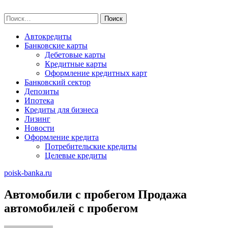
Skip
poisk-banka.ru
to
Найти:
content
Автокредиты
Банковские карты
Дебетовые карты
Кредитные карты
Оформление кредитных карт
Банковский сектор
Депозиты
Ипотека
Кредиты для бизнеса
Лизинг
Новости
Оформление кредита
Потребительские кредиты
Целевые кредиты
poisk-banka.ru
Автомобили с пробегом Продажа
автомобилей с пробегом