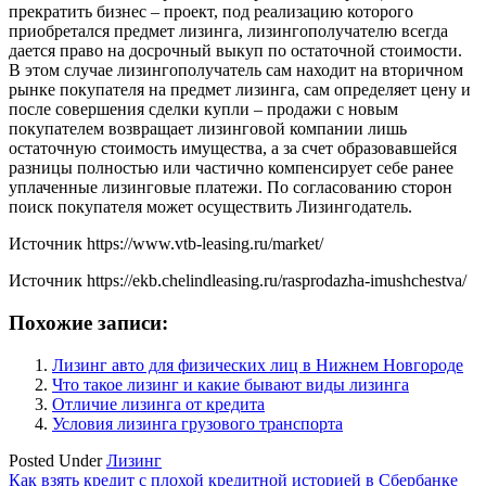
прекратить бизнес – проект, под реализацию которого
приобретался предмет лизинга, лизингополучателю всегда
дается право на досрочный выкуп по остаточной стоимости.
В этом случае лизингополучатель сам находит на вторичном
рынке покупателя на предмет лизинга, сам определяет цену и
после совершения сделки купли – продажи с новым
покупателем возвращает лизинговой компании лишь
остаточную стоимость имущества, а за счет образовавшейся
разницы полностью или частично компенсирует себе ранее
уплаченные лизинговые платежи. По согласованию сторон
поиск покупателя может осуществить Лизингодатель.
Источник
https://www.vtb-leasing.ru/market/
Источник
https://ekb.chelindleasing.ru/rasprodazha-imushchestva/
Похожие записи:
Лизинг авто для физических лиц в Нижнем Новгороде
Что такое лизинг и какие бывают виды лизинга
Отличие лизинга от кредита
Условия лизинга грузового транспорта
Posted Under
Лизинг
Навигация
Как взять кредит с плохой кредитной историей в Сбербанке