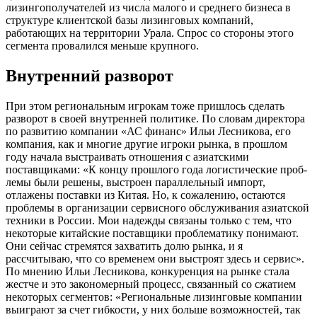
лизингополучателей из числа малого и среднего бизнеса в
структуре клиентской базы лизинговых компаний,
работающих на территории Урала. Спрос со стороны этого
сегмента провалился меньше крупного.
Внутренний разворот
При этом региональным игрокам тоже пришлось сделать
разворот в своей внутренней политике. По словам директора
по развитию компании «АС финанс» Ильи Лесникова, его
компания, как и многие другие игроки рынка, в прошлом
году начала выстраивать отношения с азиатскими
поставщиками: «К концу прошлого года логистические проб­
лемы были решены, выстроен параллельный импорт,
отлажены поставки из Китая. Но, к сожалению, остаются
проблемы в организации сервисного обслуживания азиатской
техники в России. Мои надежды связаны только с тем, что
некоторые китайские поставщики проблематику понимают.
Они сейчас стремятся захватить долю рынка, и я
рассчитываю, что со временем они выстроят здесь и сервис».
По мнению Ильи Лесникова, конкуренция на рынке стала
жестче и это закономерный процесс, связанный со сжатием
некоторых сегментов: «Региональные лизинговые компании
выиграют за счет гибкости, у них больше возможностей, так