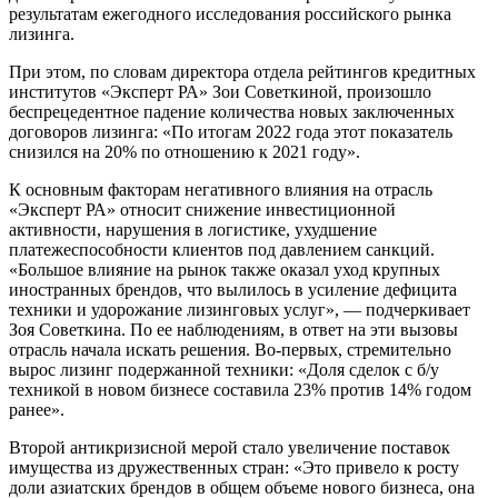
результатам ежегодного исследования российского рынка
лизинга.
При этом, по словам директора отдела рейтингов кредитных
институтов «Эксперт РА» Зои Советкиной, произошло
беспрецедентное падение количества новых заключенных
договоров лизинга: «По итогам 2022 года этот показатель
снизился на 20% по отношению к 2021 году».
К основным факторам негативного влия­ния на отрасль
«Эксперт РА» относит снижение инвестиционной
активности, нарушения в логистике, ухудшение
платежеспособности клиентов под давлением санкций.
«Большое влияние на рынок также оказал уход крупных
иностранных брендов, что вылилось в усиление дефицита
техники и удорожание лизинговых услуг», — подчеркивает
Зоя Советкина. По ее наблюдениям, в ответ на эти вызовы
отрасль начала искать решения. Во-первых, стремительно
вырос лизинг подержанной техники: «Доля сделок с б/у
техникой в новом бизнесе составила 23% против 14% годом
ранее».
Второй антикризисной мерой стало увеличение поставок
имущества из дружественных стран: «Это привело к росту
доли азиатских брендов в общем объеме нового бизнеса, она