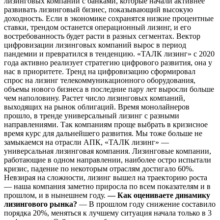
лизинговых компаний с банками, которые начали активнее
развивать лизинговый бизнес, показывающий высокую
доходность. Если в экономике сохранятся низкие процентные
ставки, трендом останется операционный лизинг, и его
востребованность будет расти в разных сегментах. Вектор
цифровизации лизинговых компаний вырос в период
пандемии и превратился в тенденцию. «ТАЛК лизинг» с 2020
года активно реализует стратегию цифрового развития, она у
нас в приоритете. Тренд на цифровизацию сформировал
спрос на лизинг телекоммуникационного оборудования,
объемы нового бизнеса в последние пару лет выросли больше
чем наполовину. Растет число лизинговых компаний,
выходящих на рынок облигаций. Время монолайнеров
прошло, в тренде универсальный лизинг с разными
направлениями. Так компаниям проще выбрать в кризисное
время курс для дальнейшего развития. Мы тоже больше не
замыкаемся на отрасли АПК, «ТАЛК лизинг» —
универсальная лизинговая компания. Лизинговые компании,
работающие в одном направлении, наиболее остро испытали
кризис, падение по некоторым отраслям достигало 60%.
Невзирая на сложности, лизинг вышел на траекторию роста
— наша компания заметно приросла по всем показателям и в
прошлом, и в нынешнем году.
— Как оцениваете динамику
лизингового рынка?
— В прошлом году снижение составило
порядка 20%, меняться к лучшему ситуация начала только в 3