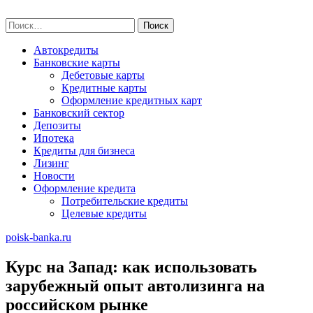
Skip
poisk-banka.ru
to
Найти:
content
Автокредиты
Банковские карты
Дебетовые карты
Кредитные карты
Оформление кредитных карт
Банковский сектор
Депозиты
Ипотека
Кредиты для бизнеса
Лизинг
Новости
Оформление кредита
Потребительские кредиты
Целевые кредиты
poisk-banka.ru
Курс на Запад: как использовать
зарубежный опыт автолизинга на
российском рынке