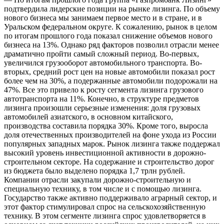
подтвердила лидерские позиции на рынке лизинга. По объему
нового бизнеса мы занимаем первое место и в стране, и в
Уральском федеральном округе. К сожалению, рынок в целом
по итогам прошлого года показал снижение объемов нового
бизнеса на 13%. Однако ряд факторов позволил отрасли менее
драматично пройти самый сложный период. Во-первых,
увеличился грузооборот автомобильного транспорта. Во-
вторых, средний рост цен на новые автомобили показал рост
более чем на 30%, а подержанные автомобили подорожали на
47%. Все это привело к росту сегмента лизинга грузового
автотранспорта на 11%. Конечно, в структуре предметов
лизинга произошли серьезные изменения: доля грузовых
автомобилей азиатского, в основном китайского,
производства составила порядка 30%. Кроме того, выросла
доля отечественных производителей на фоне ухода из России
популярных западных марок. Рынок лизинга также поддержал
высокий уровень инвестиционной активности в дорожно-
строительном секторе. На содержание и строительство дорог
из бюджета было выделено порядка 1,7 трлн рублей.
Компании отрасли закупали дорожно-строительную и
специальную технику, в том числе и с помощью лизинга.
Государство также активно поддерживало аграрный сектор, и
этот фактор стимулировал спрос на сельскохозяйственную
технику. В этом сегменте лизинга спрос удовлетворяется в