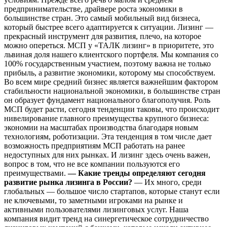
предпринимательстве, драйвере роста экономики в
большинстве стран. Это самый мобильный вид бизнеса,
который быстрее всего адаптируется к ситуации. Лизинг —
прекрасный инструмент для развития, плечо, на которое
можно опереться. МСП у «ТАЛК лизинг» в приоритете, это
львиная доля нашего клиентского портфеля. Мы компания со
100% государственным участием, поэтому важна не только
прибыль, а развитие экономики, которому мы способствуем.
Во всем мире средний бизнес является важнейшим фактором
стабильности национальной экономики, в большинстве стран
он образует фундамент национального благополучия. Роль
МСП будет расти, сегодня тенденции таковы, что происходит
нивелирование главного преимущества крупного бизнеса:
экономии на масштабах производства благодаря новым
технологиям, роботизации. Эта тенденция в том числе дает
возможность предприятиям МСП работать на ранее
недоступных для них рынках. И лизинг здесь очень важен,
вопрос в том, что не все компании пользуются его
преимуществами.
— Какие тренды определяют сегодня
развитие рынка лизинга в России?
— Их много, среди
глобальных — большое число стартапов, которые станут если
не ключевыми, то заметными игроками на рынке и
активными пользователями лизинговых услуг. Наша
компания видит тренд на синергетическое сотрудничество