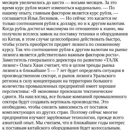
месяцев увеличились до шести — восьми месяцев. За это
время курс рубля может измениться кардинально. — По
нашему опыту, главным фактором является курс рубля, —
соглашается Илья Лесников. — Но сейчас это касается не
только соотношения рубля к доллару, но и к другим валютам.
Когда рубль достигал максимума по отношению к юаню, мы
получили всплеск заявок на поставку техники и оборудования
из Китая, в этом случае целесообразно действовать быстро,
чтобы успеть приобрести предмет лизинга по сниженному
курсу. Так что соотношение рубля к другим валютам на рынке
лизинга является действительно важным фактором роста».
Заместитель генерального директора по развитию «ТАЛК
лизинг» Ольга Хван считает, что в целом тренды рынка
лизинга в ближайшие 5 — 7 лет будет определять ситуация в
производственном секторе, и рынок лизинга Уральского
региона в силу концентрации на территории большого
количества промышленных предприятий имеет хорошие
перспективы: «В экономике произошли тектонические
сдвиги. На наш взгляд, все больше компаний промышленного
сектора будут создавать вертикаль производства. Это
необходимо, чтобы снизить зависимость от поставок
комплектующих из других стран. Поэтому сейчас многие
предприятия изучают зарубежные технологии, прежде всего
азиатский опыт. Мы считаем, что в ближайшие годы интерес
к поставкам китайского оборудования будет колоссальным.