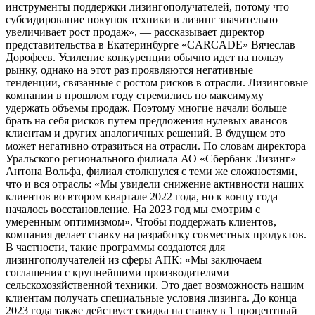
инструменты поддержки лизингополучателей, потому что
субсидирование покупок техники в лизинг значительно
увеличивает рост продаж», — рассказывает директор
представительства в Екатеринбурге «CARCADE» Вячеслав
Дорофеев. Усиление конкуренции обычно идет на пользу
рынку, однако на этот раз проявляются негативные
тенденции, связанные с ростом рисков в отрасли. Лизинговые
компании в прошлом году стремились по максимуму
удержать объемы продаж. Поэтому многие начали больше
брать на себя рисков путем предложения нулевых авансов
клиентам и других аналогичных решений. В будущем это
может негативно отразиться на отрасли. По словам директора
Уральского регионального филиала АО «Сбербанк Лизинг»
Антона Вольфа, филиал столкнулся с теми же сложностями,
что и вся отрасль: «Мы увидели снижение активности наших
клиентов во втором квартале 2022 года, но к концу года
началось восстановление. На 2023 год мы смотрим с
умеренным оптимизмом». Чтобы поддержать клиентов,
компания делает ставку на разработку совместных продуктов.
В частности, такие программы создаются для
лизингополучателей из сферы АПК: «Мы заключаем
соглашения с крупнейшими производителями
сельскохозяйственной техники. Это дает возможность нашим
клиентам получать специальные условия лизинга. До конца
2023 года также действует скидка на ставку в 1 процентный