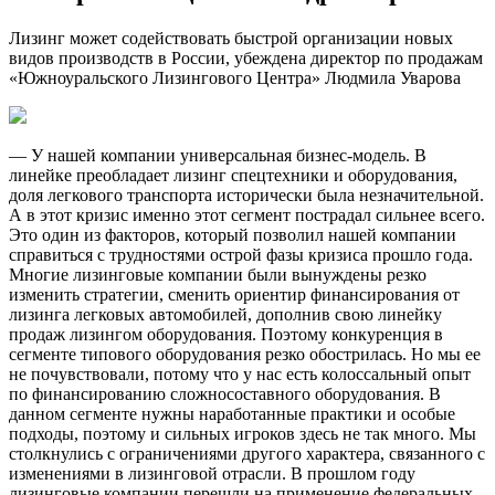
Лизинг может содействовать быстрой организации новых
видов производств в России, убеждена директор по продажам
«Южноуральского Лизингового Центра» Людмила Уварова
— У нашей компании универсальная бизнес-модель. В
линейке преобладает лизинг спецтехники и оборудования,
доля легкового транспорта исторически была незначительной.
А в этот кризис именно этот сегмент пострадал сильнее всего.
Это один из факторов, который позволил нашей компании
справиться с трудностями острой фазы кризиса прошло года.
Многие лизинговые компании были вынуждены резко
изменить стратегии, сменить ориентир финансирования от
лизинга легковых автомобилей, дополнив свою линейку
продаж лизингом оборудования. Поэтому конкуренция в
сегменте типового оборудования резко обострилась. Но мы ее
не почувствовали, потому что у нас есть колоссальный опыт
по финансированию сложносоставного оборудования. В
данном сегменте нужны наработанные практики и особые
подходы, поэтому и сильных игроков здесь не так много. Мы
столкнулись с ограничениями другого характера, связанного с
изменениями в лизинговой отрасли. В прошлом году
лизинговые компании перешли на применение федеральных