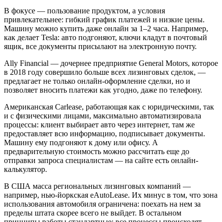
В фокусе — пользование продуктом, а условия
привлекательнее: гибкий график платежей и низкие цены.
Машину можно купить даже онлайн за 1–2 часа. Например,
как делает Tesla: авто подгоняют, ключи кладут в почтовый
ящик, все документы присылают на электронную почту.
Ally Financial — дочернее предприятие General Motors, которое
в 2018 году совершило больше всех лизинговых сделок, —
предлагает не только онлайн-оформление сделки, но и
позволяет вносить платежи как угодно, даже по телефону.
Американская Carlease, работающая как с юридическими, так
и с физическими лицами, максимально автоматизировала
процессы: клиент выбирает авто через интернет, там же
предоставляет всю информацию, подписывает документы.
Машину ему подгоняют к дому или офису. А
предварительную стоимость можно рассчитать еще до
отправки запроса специалистам — на сайте есть онлайн-
калькулятор.
В США масса региональных лизинговых компаний —
например, нью-йоркская eAutoLease. Их минус в том, что зона
использования автомобиля ограничена: поехать на нем за
пределы штата скорее всего не выйдет. В остальном
принципы работы стандартные: все процессы происходят