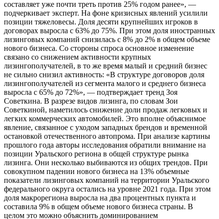
составляет уже почти треть против 25% годом ранее», —
подчеркивает эксперт. На фоне кризисных явлений усилили
позиции тяжеловесы. Доля десяти крупнейших игроков в
договорах выросла с 63% до 75%. При этом доля иностранных
лизинговых компаний снизилась с 8% до 2% в общем объеме
нового бизнеса. Со стороны спроса основное изменение
связано со снижением активности крупных
лизингополучателей, в то же время малый и средний бизнес
не сильно снизил активность: «В структуре договоров доля
лизингополучателей из сегмента малого и среднего бизнеса
выросла с 65% до 72%», — подтверждает тренд Зоя
Советкина. В разрезе видов лизинга, по словам Зои
Советкиной, наметилось снижение доли продаж легковых и
легких коммерческих автомобилей. Это вполне объяснимое
явление, связанное с уходом западных брендов и временной
остановкой отечественного автопрома. При анализе картины
прошлого года авторы исследования обратили внимание на
позиции Уральского региона в общей структуре рынка
лизинга. Они несколько выбиваются из общих трендов. При
совокупном падении нового бизнеса на 13% объемные
показатели лизинговых компаний на территории Уральского
федерального округа остались на уровне 2021 года. При этом
доля макрорегиона выросла на два процентных пункта и
составила 9% в общем объеме нового бизнеса страны. В
целом это можно объяснить доминированием