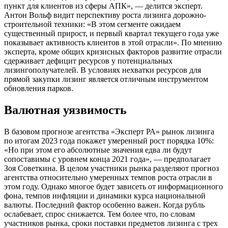
пункт для клиентов из сферы АПК», — делится эксперт.
Антон Вольф видит перспективу роста лизинга дорожно-
строительной техники: «В этом сегменте ожидаем
существенный прирост, и первый квартал текущего года уже
показывает активность клиентов в этой отрасли». По мнению
эксперта, кроме общих кризисных факторов развитие отрасли
сдерживает дефицит ресурсов у потенциальных
лизингополучателей. В условиях нехватки ресурсов для
прямой закупки лизинг является отличным инструментом
обновления парков.
Валютная уязвимость
В базовом прогнозе агентства «Эксперт РА» рынок лизинга
по итогам 2023 года покажет умеренный рост порядка 10%:
«Но при этом его абсолютные значения едва ли будут
сопоставимы с уровнем конца 2021 года», — предполагает
Зоя Советкина. В целом участники рынка разделяют прогноз
агентства относительно умеренных темпов роста отрасли в
этом году. Однако многое будет зависеть от информационного
фона, темпов инфляции и динамики курса национальной
валюты. Последний фактор особенно важен. Когда рубль
ослабевает, спрос снижается. Тем более что, по словам
участников рынка, сроки поставки предметов лизинга с трех