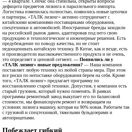
— 4 квартале. Сейчас она стабильна, открыты вопросы
дефицита предметов лизинга и параллельного импорта.
Логистика изменилась полностью, появились новые цепочки
и партнеры. «ТАЛК лизинг» активно сотрудничает с
китайскими компаниями-поставщиками оборудования,
спецтехники и автомобилей. Иностранные бренды заходили
на российский рынок давно, адаптировав под него свою
продукцию и технологические и инженерные решения. Есть
предубеждение по поводу качества, но не стоит
недооценивать китайскую технику. В Китае, как и везде, есть
и производители высококачественного продукта и не очень,
это определяет и ценовой сегмент.
— Появились ли у
«ТАЛК лизинг» новые предложения?
— Наша компания
поставляет любую технику из любой страны мира. При этом
все риски по непоставке оборудования берем на себя. Кроме
того, «ТАЛК лизинг» предлагает программу по
восстановлению старой техники. Допустим, у компании есть
старый грузовик, который нужно поменять. В рамках
программы ремонтный завод выкупает его по балансовой
стоимости, мы финансируем ремонт и возвращаем на
условиях лизинга машину, которая на 90% новая. Работаем так
с грузовой и спецтехникой, тяжелыми бульдозерами и
автоприцепами.
Побеждает гибкий