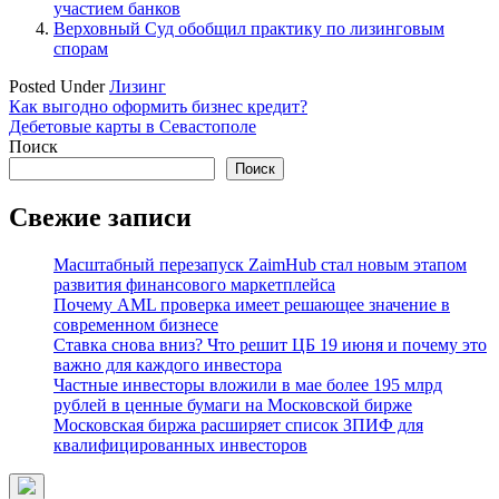
участием банков
Верховный Суд обобщил практику по лизинговым
спорам
Posted Under
Лизинг
Навигация
Как выгодно оформить бизнес кредит?
Дебетовые карты в Севастополе
по
Поиск
записям
Поиск
Свежие записи
Масштабный перезапуск ZaimHub стал новым этапом
развития финансового маркетплейса
Почему AML проверка имеет решающее значение в
современном бизнесе
Ставка снова вниз? Что решит ЦБ 19 июня и почему это
важно для каждого инвестора
Частные инвесторы вложили в мае более 195 млрд
рублей в ценные бумаги на Московской бирже
Московская биржа расширяет список ЗПИФ для
квалифицированных инвесторов