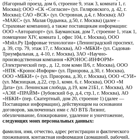
(Нагорный проезд, дом 6, строение 9, этаж 3, комната 1, г.
Москва); ООО «СК «Согласие» (ул. Гиляровского, д. 42, г.
Москва); САО «ВСК» (ул. Островная, д.4, г. Москва); АО
«МАКС» (ул. Малая Ордынка, д.50, г. Москва) (далее –
Страховые компании), а также поставщикам информации:
ООО «Авторапорт» (ул. Бауманская, дом 7, строение 1, этаж 1,
помещение XIV, комната 1, офис 104, г. Москва), ООО
«Мэйл.Ру Цифровые технологии» (Ленинградский проспект,
д. 39, стр. 79, этаж 17, г. Москва), АО «МБКИ» (ул. Садовая-
Триумфальная, д. 4-10, г. Москва), ЗАО «Научно-
производственная компания «КРОНОС-ИНФОРМ»
(Электрический пер., д. 12, пом комн II/6, г. Москва), ООО
«НПК «Кронос-Информ» (ул. Приорова, д.30, г. Москва),
ООО «МБКИ» (» (ул. Приорова, д.30, г. Москва), ООО «СУИ»
(ул. Мясницкая, д.22, стр.1, комн. 6, г. Москва), ООО «М
Дата» (ул. Ленинская слобода, д.19, ком 21Б1, г. Москва), АО
«АЭИ «ПРАЙМ» (Зубовский б-р, д.4, стр.1, г. Москва), АО
«НБКИ» (пер. Скатертный, дом 20, строение 1) (далее —
Поставщики информации), действующим на основании
договоров, заключенных ими с АО ВТБ Лизинг,
обезличивание, блокирование, удаление и уничтожение,
следующих моих персональных данных:
фамилия, имя, отчество, адрес регистрации и фактического
проживания, контактная информация (домашний, рабочий,