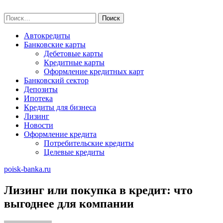
Skip
poisk-banka.ru
to
Найти:
content
Автокредиты
Банковские карты
Дебетовые карты
Кредитные карты
Оформление кредитных карт
Банковский сектор
Депозиты
Ипотека
Кредиты для бизнеса
Лизинг
Новости
Оформление кредита
Потребительские кредиты
Целевые кредиты
poisk-banka.ru
Лизинг или покупка в кредит: что
выгоднее для компании