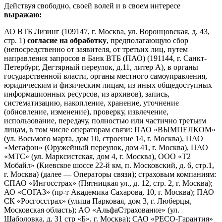
Действуя свободно, своей волей и в своем интересе
выражаю:
АО ВТБ Лизинг (109147, г. Москва, ул. Воронцовская, д. 43,
стр. 1)
согласие на обработку
, предполагающую сбор
(непосредственно от заявителя, от третьих лиц, путем
направления запросов в Банк ВТБ (ПАО) (191144, г. Санкт-
Петербург, Дегтярный переулок, д.11, литер А), в органы
государственной власти, органы местного самоуправления,
юридическим и физическим лицам, из иных общедоступных
информационных ресурсов, из архивов), запись,
систематизацию, накопление, хранение, уточнение
(обновление, изменение), проверку, извлечение,
использование, передачу, полностью или частично третьим
лицам, в том числе операторам связи: ПАО «ВЫМПЕЛКОМ»
(ул. Восьмого марта, дом 10, строение 14, г. Москва), ПАО
«Мегафон» (Оружейный переулок, дом 41, г. Москва), ПАО
«МТС» (ул. Марксистская, дом 4, г. Москва), ООО «Т2
Мобайл» (Киевское шоссе 22-й км, п. Московский, д. 6, стр.1,
г. Москва) (далее — Операторы связи); страховым компаниям:
СПАО «Ингосстрах» (Пятницкая ул., д. 12, стр. 2, г. Москва);
АО «СОГАЗ» (пр-т Академика Сахарова, 10, г. Москва); ПАО
СК «Росгосстрах» (улица Парковая, дом 3, г. Люберцы,
Московская область); AO «АльфаСтрахование» (ул.
Шаболовка, д. 31 стр «Б», г. Москва); САО «РЕСО-Гарантия»