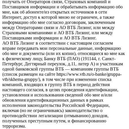
получать от Операторов связи, Страховых компаний и
Поставщиков информации и обрабатывать информацию обо
мне, как об абоненте/из открытых источников в сети
Интернет, доступ к которой мною не ограничен, а также
информацию обо мне согласно договорам, заключенным
между Операторами связи и АО ВТБ Лизинг, или между
Страховыми компаниями и АО ВТБ Лизинг, или между
Поставщиками информации и АО ВТБ Лизинг.
АО ВТБ Лизинг в соответствии с настоящим согласием
вправе передавать мои персональные данные, информацию
обо мне и документы (или их копии), относящиеся ко мне как
к физическому лицу, Банку ВТБ (ПАО) (191144, г. Санкт-
Петербург, Дегтярный переулок, д.11, литер А) и участникам
одной банковской группы ВТБ — компаниям группы ВТБ
(список размещен на сайте https://www.vtb.ru/o-banke/gruppa-
vtb/skhema-gruppy/), в том числе при изменении списка
компаний, входящих в группу ВТБ в период действия
настоящего согласия, в целях проведения идентификации,
установления и использования сведений обо мне и/или
обновления идентификационных данных в рамках
исполнения законодательства Российской Федерации,
включая (но не ограничиваясь) законодательство о
противодействии легализации (отмыванию) доходов,
полученных преступным путем, и финансированию
терроризма.