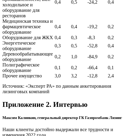
0,4
0,5
-24,2
0,4
холодильное и
оборудование для
ресторанов
Медицинская техника и
фармацевтическое
0,4
0,4
-19,2
0,2
оборудование
Оборудование для ЖКХ
0,4
0,3
-8,3
0,2
Энергетическое
0,3
0,5
-52,8
0,4
оборудование
Деревообрабатывающее
0,2
1,0
-84,9
0,2
оборудование
Полиграфическое
0,1
0,2
-66,4
0,1
оборудование
Прочее имущество
3,0
3,2
-12,8
2,4
Источник: «Эксперт РА» по данным анкетирования
лизинговых компаний
Приложение 2. Интервью
Максим Калинкин, генеральный директор ГК Газпромбанк Лизинг
Наши клиенты достойно выдержали все трудности и
изменения 2022 года