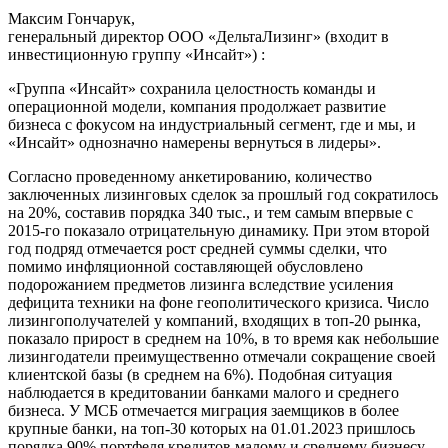
Максим Гончарук,
генеральный директор ООО «ДельтаЛизинг» (входит в
инвестиционную группу «Инсайт») :
«Группа «Инсайт» сохранила целостность команды и
операционной модели, компания продолжает развитие
бизнеса с фокусом на индустриальный сегмент, где и мы, и
«Инсайт» однозначно намерены вернуться в лидеры».
Согласно проведенному анкетированию, количество
заключенных лизинговых сделок за прошлый год сократилось
на 20%, составив порядка 340 тыс., и тем самым впервые с
2015-го показало отрицательную динамику. При этом второй
год подряд отмечается рост средней суммы сделки, что
помимо инфляционной составляющей обусловлено
подорожанием предметов лизинга вследствие усиления
дефицита техники на фоне геополитического кризиса. Число
лизингополучателей у компаний, входящих в топ-20 рынка,
показало прирост в среднем на 10%, в то время как небольшие
лизингодатели преимущественно отмечали сокращение своей
клиентской базы (в среднем на 6%). Подобная ситуация
наблюдается в кредитовании банками малого и среднего
бизнеса. У МСБ отмечается миграция заемщиков в более
крупные банки, на топ-30 которых на 01.01.2023 пришлось
порядка 90% портфеля кредитов малому и среднему бизнесу