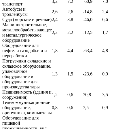
3,2
7,2
-60,9
7,0
транспорт
Автобусы и
2,6
2,6
-14,8
2,4
троллейбусы
Суда (морские и речные)
2,4
3,8
-46,0
6,6
Машиностроительное,
металлообрабатывающее
2,2
2,2
-12,5
1,7
и металлургическое
оборудование
Оборудование для
нефте- и газодобычи и
1,8
4,4
-63,4
4,8
переработки
Погрузчики складские и
складское оборудование,
упаковочное
1,3
1,5
-23,6
0,9
оборудование и
оборудование для
производства тары
Недвижимость (здания и
1,2
0,6
70,8
3,5
сооружения)
Телекоммуникационное
оборудование,
0,8
0,6
7,5
0,9
оргтехника, компьютеры
Оборудование для
пищевой
промышленности, вкл.