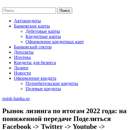
Skip
poisk-banka.ru
to
Найти:
content
Автокредиты
Банковские карты
Дебетовые карты
Кредитные карты
Оформление кредитных карт
Банковский сектор
Депозиты
Ипотека
Кредиты для бизнеса
Лизинг
Новости
Оформление кредита
Потребительские кредиты
Целевые кредиты
poisk-banka.ru
Рынок лизинга по итогам 2022 года: на
пониженной передаче Поделиться
Facebook -> Twitter -> Youtube ->