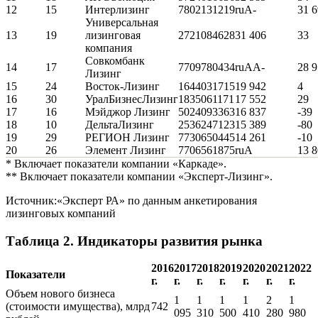
12
15
Интерлизинг
7802131219
ruA-
31 
Универсальная
13
19
лизинговая
2721084628
31 406
33
компания
Совкомбанк
14
17
7709780434
ruAA-
28 
Лизинг
15
24
Восток-Лизинг
1644031715
19 942
4
16
30
УралБизнесЛизинг
1835061171
17 552
29
17
16
Мэйджор Лизинг
5024093363
16 837
-39
18
10
ДельтаЛизинг
2536247123
15 389
-80
19
29
РЕГИОН Лизинг
7730650445
14 261
-10
20
26
Элемент Лизинг
7706561875
ruА
13 
* Включает показатели компании «Каркаде».
** Включает показатели компании «Эксперт-Лизинг».
Источник:«Эксперт РА» по данным анкетирования
лизинговых компаний
Таблица 2. Индикаторы развития рынка
2016
2017
2018
2019
2020
2021
2022
Показатели
г.
г.
г.
г.
г.
г.
г.
Объем нового бизнеса
1
1
1
1
2
1
(стоимости имущества), млрд
742
095
310
500
410
280
980