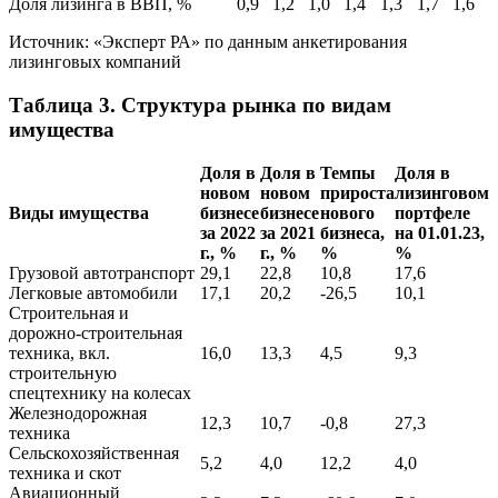
Доля лизинга в ВВП, %
0,9
1,2
1,0
1,4
1,3
1,7
1,6
Источник: «Эксперт РА» по данным анкетирования
лизинговых компаний
Таблица 3. Структура рынка по видам
имущества
Доля в
Доля в
Темпы
Доля в
новом
новом
прироста
лизинговом
Виды имущества
бизнесе
бизнесе
нового
портфеле
за 2022
за 2021
бизнеса,
на 01.01.23,
г., %
г., %
%
%
Грузовой автотранспорт
29,1
22,8
10,8
17,6
Легковые автомобили
17,1
20,2
-26,5
10,1
Строительная и
дорожно-строительная
техника, вкл.
16,0
13,3
4,5
9,3
строительную
спецтехнику на колесах
Железнодорожная
12,3
10,7
-0,8
27,3
техника
Сельскохозяйственная
5,2
4,0
12,2
4,0
техника и скот
Авиационный