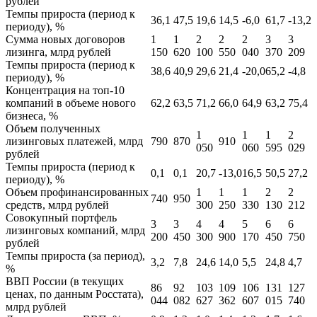
рублей
Темпы прироста (период к
36,1
47,5
19,6
14,5
-6,0
61,7
-13,2
периоду), %
Сумма новых договоров
1
1
2
2
2
3
3
лизинга, млрд рублей
150
620
100
550
040
370
209
Темпы прироста (период к
38,6
40,9
29,6
21,4
-20,0
65,2
-4,8
периоду), %
Концентрация на топ-10
компаний в объеме нового
62,2
63,5
71,2
66,0
64,9
63,2
75,4
бизнеса, %
Объем полученных
1
1
1
2
лизинговых платежей, млрд
790
870
910
050
060
595
029
рублей
Темпы прироста (период к
0,1
0,1
20,7
-13,0
16,5
50,5
27,2
периоду), %
Объем профинансированных
1
1
1
2
2
740
950
средств, млрд рублей
300
250
330
130
212
Совокупный портфель
3
3
4
4
5
6
6
лизинговых компаний, млрд
200
450
300
900
170
450
750
рублей
Темпы прироста (за период),
3,2
7,8
24,6
14,0
5,5
24,8
4,7
%
ВВП России (в текущих
86
92
103
109
106
131
127
ценах, по данным Росстата),
044
082
627
362
607
015
740
млрд рублей