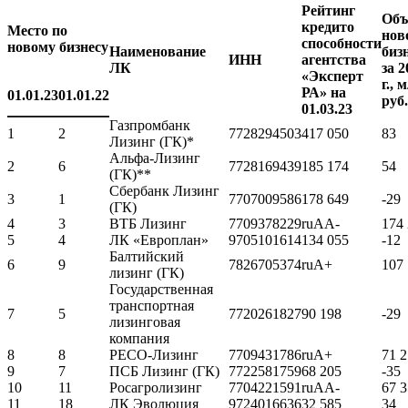
Рейтинг
Объ
кредито
Место по
нов
способности
новому бизнесу
Наименование
биз
ИНН
агентства
ЛК
за 2
«Эксперт
г., 
РА» на
01.01.23
01.01.22
руб.
01.03.23
Газпромбанк
1
2
7728294503
417 050
83
Лизинг (ГК)*
Альфа-Лизинг
2
6
7728169439
185 174
54
(ГК)**
Сбербанк Лизинг
3
1
7707009586
178 649
-29
(ГК)
4
3
ВТБ Лизинг
7709378229
ruAA-
174
5
4
ЛК «Европлан»
9705101614
134 055
-12
Балтийский
6
9
7826705374
ruA+
107
лизинг (ГК)
Государственная
транспортная
7
5
7720261827
90 198
-29
лизинговая
компания
8
8
РЕСО-Лизинг
7709431786
ruA+
71 
9
7
ПСБ Лизинг (ГК)
7722581759
68 205
-35
10
11
Росагролизинг
7704221591
ruAA-
67 
11
18
ЛК Эволюция
9724016636
32 585
34