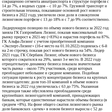
сокращению сегмента авиатранспорта в структуре портфеля с
14 до 7%, а водных судов – с 10 до 7%. Грузовой транспорт и
строительная техника, показавшие основной рост нового
бизнеса в 2022 году, увеличили свои доли в совокупном
лизинговом портфеле с 13 до 18% и с 7 до 9% соответственно.
Лидирующую позицию по объему нового бизнеса за 2022 год
заняла ГК Газпромбанк Лизинг, показав максимальный по
рынку прирост к 2021-му (+83%) и нарастив портфель на 87%.
ГК Альфа-Лизинг с учетом приобретенной компании
«Эксперт-Лизинг» (16-е место на 01.10.2022) поднялась с 6-й
на 2-ю строчку, показав рост нового бизнеса на 54%. Лидер
2021 года, ГК Сбербанк Лизинг, объем нового бизнеса
которого сократился на 29%, занял 3-е место. В 2022 году
отрицательную динамику бизнеса показала значительная
часть рынка – около 73% участников, среди которых
преобладают небольшие и средние компании. Подобная
ситуация привела к росту концентрации бизнеса на крупных
лизингодателях: доля топ-10 компаний в объеме нового
бизнеса за 2022 год увеличилась с 63 до 75%. Указанная
тенденция также обусловлена преобладанием среди
крупнейших лизингодателей компаний, принадлежащих
банкам, которые единственные нарастили объемы бизнеса (в
среднем +8%). На фоне общего сжатия лизингового рынка
доля банковских «дочек» в новом бизнесе выросла с 52 до