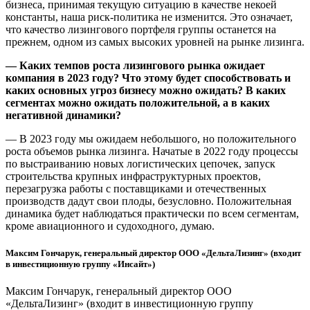
бизнеса, принимая текущую ситуацию в качестве некоей
константы, наша риск-политика не изменится. Это означает,
что качество лизингового портфеля группы останется на
прежнем, одном из самых высоких уровней на рынке лизинга.
— Каких темпов роста лизингового рынка ожидает
компания в 2023 году? Что этому будет способствовать и
каких основных угроз бизнесу можно ожидать? В каких
сегментах можно ожидать положительной, а в каких
негативной динамики?
— В 2023 году мы ожидаем небольшого, но положительного
роста объемов рынка лизинга. Начатые в 2022 году процессы
по выстраиванию новых логистических цепочек, запуск
строительства крупных инфраструктурных проектов,
перезагрузка работы с поставщиками и отечественных
производств дадут свои плоды, безусловно. Положительная
динамика будет наблюдаться практически по всем сегментам,
кроме авиационного и судоходного, думаю.
Максим Гончарук, генеральный директор ООО «ДельтаЛизинг» (входит
в инвестиционную группу «Инсайт»)
Максим Гончарук, генеральный директор ООО
«ДельтаЛизинг» (входит в инвестиционную группу