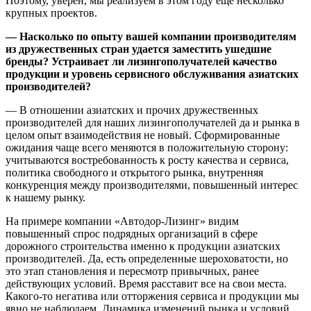
Поэтому, уверен, мы реализуем в этом году еще несколько
крупных проектов.
— Насколько по опыту вашей компании производителям
из дружественных стран удается заместить ушедшие
бренды? Устраивает ли лизингополучателей качество
продукции и уровень сервисного обслуживания азиатских
производителей?
— В отношении азиатских и прочих дружественных
производителей для наших лизингополучателей да и рынка в
целом опыт взаимодействия не новый. Сформированные
ожидания чаще всего меняются в положительную сторону:
учитываются востребованность к росту качества и сервиса,
политика свободного и открытого рынка, внутренняя
конкуренция между производителями, повышенный интерес
к нашему рынку.
На примере компании «Автодор-Лизинг» видим
повышенный спрос подрядных организаций в сфере
дорожного строительства именно к продукции азиатских
производителей. Да, есть определенные шероховатости, но
это этап становления и пересмотр привычных, ранее
действующих условий. Время расставит все на свои места.
Какого-то негатива или отторжения сервиса и продукции мы
явно не наблюдаем. Динамика изменений рынка и условий